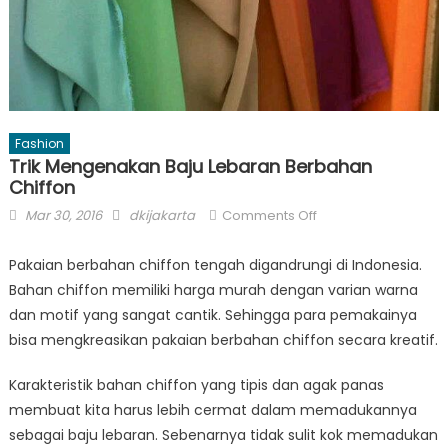
Fashion
Trik Mengenakan Baju Lebaran Berbahan
Chiffon
Posted
Author
on
Mar 30, 2016
dkijakarta
Comments Off
on
Trik
Mengenakan
Pakaian berbahan chiffon tengah digandrungi di Indonesia.
Baju
Bahan chiffon memiliki harga murah dengan varian warna
Lebaran
dan motif yang sangat cantik. Sehingga para pemakainya
Berbahan
bisa mengkreasikan pakaian berbahan chiffon secara kreatif.
Chiffon
Karakteristik bahan chiffon yang tipis dan agak panas
membuat kita harus lebih cermat dalam memadukannya
sebagai baju lebaran. Sebenarnya tidak sulit kok memadukan