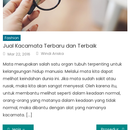
Fashion
Jual Kacamata Terbaru dan Terbaik
Author
Posted
Windi Ariska
Mar 22, 2016
on
Mata merupakan salah satu organ tubuh terpenting untuk
kelangsungan hidup manusia. Melalui mata kita dapat
melihat keindahan dunia ini. Jika mata sudah sakit atau
rusak, maka kita akan sangat menyesal. Oleh karena itu,
untuk membantu melihat seperti dalam keadaan normal,
orang-orang yang matanya dalam keadaan yang tidak
normal, maka dibantu dengan alat yang namanya
kacamata. […]
Post
Jenis – Jenis Printer Yang Dijual di Indonesia
Prosedur Pengajuan Klaim Asuransi Mobil