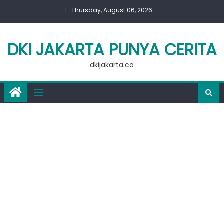
Skip
Thursday, August 06, 2026
to
content
DKI JAKARTA PUNYA CERITA
dkijakarta.co