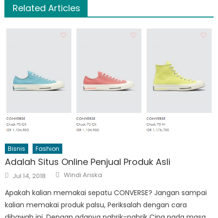
Related Articles
Bisnis
Fashion
Adalah Situs Online Penjual Produk Asli
Author
Posted
Windi Ariska
Jul 14, 2018
on
Apakah kalian memakai sepatu CONVERSE? Jangan sampai
kalian memakai produk palsu, Periksalah dengan cara
dibawah ini. Dengan adanya pabrik-pabrik Cina pada masa