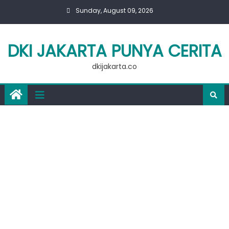
Skip
Sunday, August 09, 2026
to
content
DKI JAKARTA PUNYA CERITA
dkijakarta.co