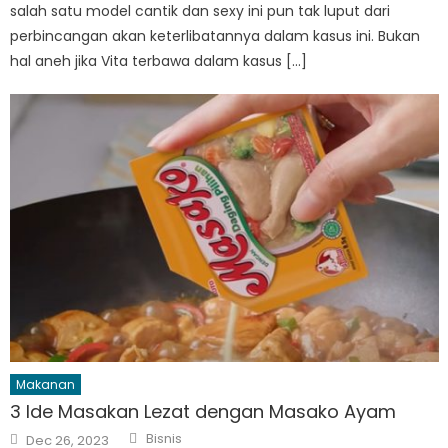
salah satu model cantik dan sexy ini pun tak luput dari
perbincangan akan keterlibatannya dalam kasus ini. Bukan
hal aneh jika Vita terbawa dalam kasus […]
Makanan
3 Ide Masakan Lezat dengan Masako Ayam
Author
Posted
Bisnis
Dec 26, 2023