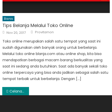
Bisnis
Tips Belanja Melalui Toko Online
Author
Posted
Provitamon
Nov 20, 2017
on
Toko online merupakan salah satu tempat yang saat ini
sudah digunakan oleh banyak orang untuk berbelanja.
Melalui toko online blanja.com atau online shop, kita bisa
mendapatkan berbagai macam barang berkualitas yang
saat ini sedang anda butuhkan. Saat ada banyak sekali toko
online terpercaya yang bisa anda jadikan sebagai salah satu
tempat terbaik untuk berbelanja. Dengan […]
Post
Celana Jogger Pilihan untuk Anda percaya Diri
navigation