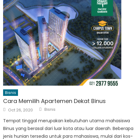
Bisnis
Cara Memilih Apartemen Dekat Binus
Author
Posted
Bisnis
Oct 26, 2020
on
Tempat tinggal merupakan kebutuhan utama mahasiswa
Binus yang berasal dari luar kota atau luar daerah. Beberapa
jenis hunian tersedia untuk para mahasiswa, mulai dari kos-