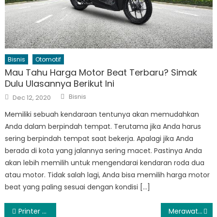
Bisnis
Otomotif
Mau Tahu Harga Motor Beat Terbaru? Simak
Dulu Ulasannya Berikut Ini
Author
Posted
Bisnis
Dec 12, 2020
on
Memiliki sebuah kendaraan tentunya akan memudahkan
Anda dalam berpindah tempat. Terutama jika Anda harus
sering berpindah tempat saat bekerja. Apalagi jika Anda
berada di kota yang jalannya sering macet. Pastinya Anda
akan lebih memilih untuk mengendarai kendaran roda dua
atau motor. Tidak salah lagi, Anda bisa memilih harga motor
beat yang paling sesuai dengan kondisi […]
Post
Printer Murah Dengan Kualitas Tinggi
Merawat Kecantikan Tubuh di Aesthetic Clinic Yang Berada di Kota Surabaya