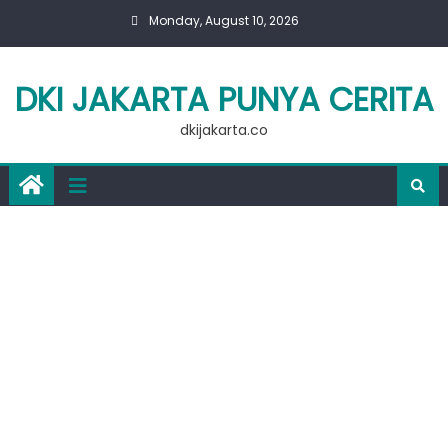
Skip
Monday, August 10, 2026
to
content
DKI JAKARTA PUNYA CERITA
dkijakarta.co