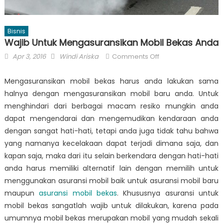
Bisnis
Wajib Untuk Mengasuransikan Mobil Bekas Anda
Posted
Author
on
Apr 3, 2016
Windi Ariska
Comments Off
on
Wajib
Untuk
Mengasuransikan mobil bekas harus anda lakukan sama
Mengasuransikan
halnya dengan mengasuransikan mobil baru anda. Untuk
Mobil
menghindari dari berbagai macam resiko mungkin anda
Bekas
dapat mengendarai dan mengemudikan kendaraan anda
Anda
dengan sangat hati-hati, tetapi anda juga tidak tahu bahwa
yang namanya kecelakaan dapat terjadi dimana saja, dan
kapan saja, maka dari itu selain berkendara dengan hati-hati
anda harus memiliki alternatif lain dengan memilih untuk
menggunakan asuransi mobil baik untuk asuransi mobil baru
maupun
asuransi mobil bekas
. Khususnya asuransi untuk
mobil bekas sangatlah wajib untuk dilakukan, karena pada
umumnya mobil bekas merupakan mobil yang mudah sekali