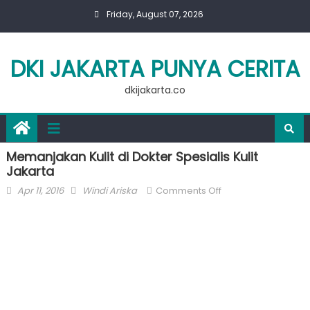
Skip
Friday, August 07, 2026
to
content
DKI JAKARTA PUNYA CERITA
dkijakarta.co
Memanjakan Kulit di Dokter Spesialis Kulit
Jakarta
Posted
Author
on
Apr 11, 2016
Windi Ariska
Comments Off
on
Memanjakan
Kulit
di
Dokter
Spesialis
Kulit
Jakarta