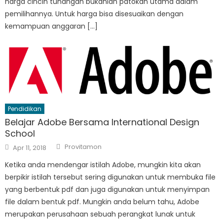
harga cincin tunangan bukanlah patokan utama dalam
pemilihannya. Untuk harga bisa disesuaikan dengan
kemampuan anggaran […]
Pendidikan
Belajar Adobe Bersama International Design
School
Author
Posted
Provitamon
Apr 11, 2018
on
Ketika anda mendengar istilah Adobe, mungkin kita akan
berpikir istilah tersebut sering digunakan untuk membuka file
yang berbentuk pdf dan juga digunakan untuk menyimpan
file dalam bentuk pdf. Mungkin anda belum tahu, Adobe
merupakan perusahaan sebuah perangkat lunak untuk