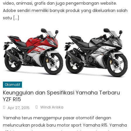
video, animasi, grafis dan juga pengembangan website.
Adobe sendiri memiliki banyak produk yang dikeluarkan salah
satu […]
Otomotif
Keunggulan dan Spesifikasi Yamaha Terbaru
YZF R15
Author
Posted
Windi Ariska
Apr 27, 2015
on
Yamaha terus menggempur pasar otomotif dengan
meluncurkan produk baru motor sport Yamaha R15. Yamaha