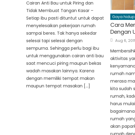
Cairan Anti Bau untuk Piring dan
Tidak Membuat Tangan Kasar –
Gaya hidup
Setiap ibu pasti dituntut untuk dapat
Cara Me
menyelesaikan pekerjaan rumah
Dengan U
sampai beres. Tak hanya sekedar
Posted
Aug 6, 201
selesai tapi selesai dengan
on
sempurna. Sehingga perlu bagi ibu
Membersih
untuk menggunakan cairan anti bau
aktivitas y
saat mencuci piring maupun bekas
kenyamana
wadah masakan lainnya. Karena
rumah namu
dengan memiliki tempat makan
merasa mal
maupun tempat masakan […]
kita sudah
rumah, kad
harus mula
bagaimana
rumah yang 
akan papa
rumah deng