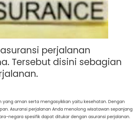
, asuransi perjalanan
ma
.
Tersebut disini
sebagian
rjalanan.
an
yang
aman
serta
mengasyikkan
yaitu
kesehatan. Dengan
pan. Asuransi perjalanan Anda
menolong
wisatawan
sepanjang
gara-negara
spesifik
dapat
ditukar
dengan asuransi perjalanan.