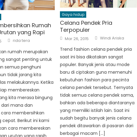
Gaya hidup
Celana Pendek Pria
mbersihkan Rumah
Terpopuler
rutan yang Rapi
Author
Posted
Windi Ariska
Mar 26, 2015
Author
rida tera
5
on
Trend fashion celana pendek pria
kan rumah merupakan
saat ini bisa dikatakan sangat
ang sangat penting untuk
populer. Banyak jenis atau mode
n semua penghuni
baru di ciptakan guna memenuhi
n tidak jarang kita
kebutuhan fashion para pecinta
as melakukannya. Ketika
celana pendek tersebut. Ternyata
 siap membereskan
tidak semua celana pendek sama,
ang kita merasa bingung
bahkan ada beberapa diantaranya
i dari mana dan
yang memiliki istilah lain. Saat ini
 cara membersihkan
sudah begitu banyak jenis celana
cepat. Berikut ini kami
pendek ditawarkan di pasaran dari
rkan cara membereskan
berbagai macam […]
an urutan yang rapih