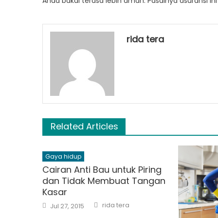
Anda
bakal
terasa
lebih aman. Pasalnya asuransi in
rida tera
Related Articles
Gaya hidup
Cairan Anti Bau untuk Piring
dan Tidak Membuat Tangan
Kasar
Author
Posted
rida tera
Jul 27, 2015
on