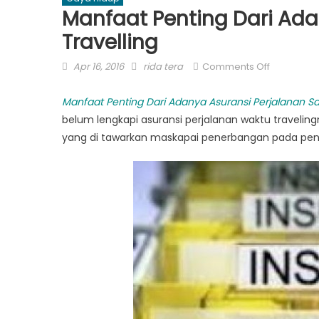
Manfaat Penting Dari Ada
Travelling
Posted
Author
on
Apr 16, 2016
rida tera
Comments Off
on
Manfaat
Penting
Manfaat Penting Dari Adanya Asuransi Perjalanan Sa
Dari
belum
lengkapi
asuransi perjalanan
waktu
traveling
Adanya
yang
di tawarkan
maskapai penerbangan
pada
pe
Asuransi
Perjalana
Saat
Travelling