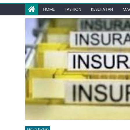
HOME
FASHION
KESEHATAN
MA
Gaya hidup