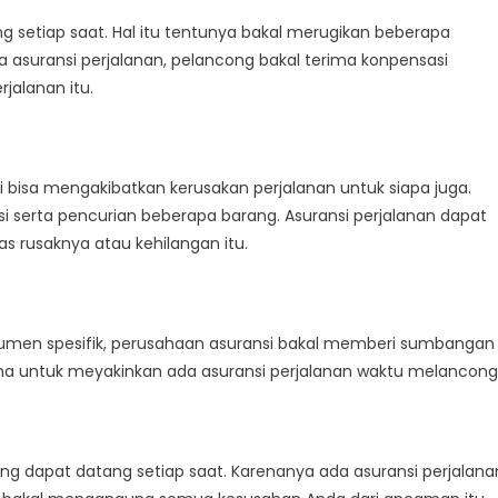
ng
setiap saat
.
Hal itu
tentunya
bakal
merugikan
beberapa
a
asuransi perjalanan, pelancong
bakal
terima
konpensasi
erjalanan
itu.
i
bisa
mengakibatkan kerusakan
perjalanan
untuk
siapa
juga
.
si
serta
pencurian
beberapa barang
. Asuransi perjalanan
dapat
tas
rusaknya
atau kehilangan
itu.
gumen
spesifik
, perusahaan asuransi
bakal
memberi
sumbangan
ma
untuk
meyakinkan
ada
asuransi perjalanan
waktu
melancong
ang
dapat
datang
setiap saat
.
Karenanya ada
asuransi perjalana