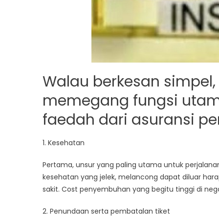
Walau
berkesan
simpel
memegang
fungsi
uta
faedah
dari asuransi pe
1. Kesehatan
Pertama, unsur
yang
paling
utama
untuk
perjalan
kesehatan
yang
jelek
,
melancong
dapat
diluar
hara
sakit.
Cost
penyembuhan
yang
begitu
tinggi di ne
2. Penundaan
serta
pembatalan tiket