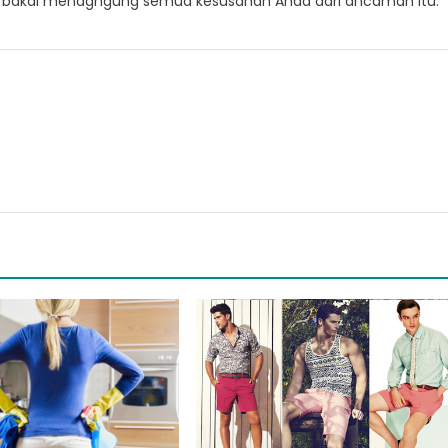
i
bakal
menagngung
semua
kesusahan
Anda dari ancaman
itu.