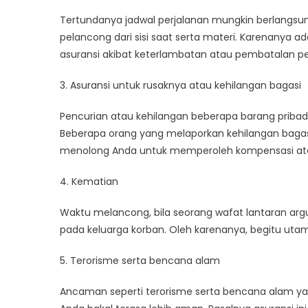
Tertundanya jadwal perjalanan
mungkin
berlangsu
pelancong dari
sisi
saat
serta
materi.
Karenanya ad
asuransi akibat keterlambatan atau pembatalan p
3. Asuransi
untuk
rusaknya
atau kehilangan bagasi
Pencurian atau kehilangan
beberapa barang
pribad
Beberapa orang
yang
melaporkan kehilangan baga
menolong
Anda
untuk
memperoleh
kompensasi a
4. Kematian
Waktu
melancong
,
bila
seorang
wafat
lantaran
ar
pada
keluarga korban.
Oleh karenanya
,
begitu
uta
5. Terorisme
serta
bencana alam
Ancaman seperti terorisme
serta
bencana alam
y