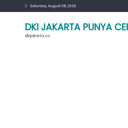
Skip
Saturday, August 08, 2026
to
content
DKI JAKARTA PUNYA CE
dkijakarta.co