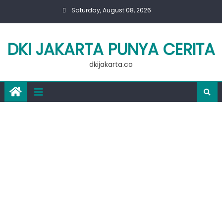
Skip
Saturday, August 08, 2026
to
content
DKI JAKARTA PUNYA CERITA
dkijakarta.co