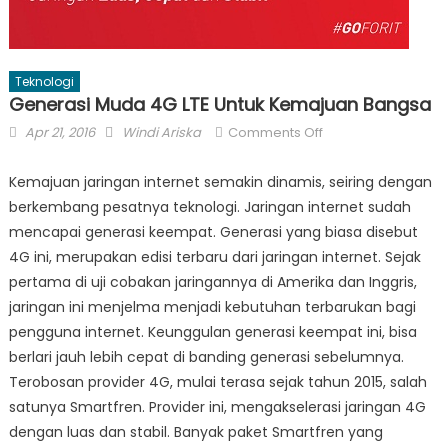
Teknologi
Generasi Muda 4G LTE Untuk Kemajuan Bangsa
Posted
Author
on
Apr 21, 2016
Windi Ariska
Comments Off
on
Generasi
Muda
Kemajuan jaringan internet semakin dinamis, seiring dengan
4G
berkembang pesatnya teknologi. Jaringan internet sudah
LTE
mencapai generasi keempat. Generasi yang biasa disebut
Untuk
4G ini, merupakan edisi terbaru dari jaringan internet. Sejak
Kemajuan
pertama di uji cobakan jaringannya di Amerika dan Inggris,
Bangsa
jaringan ini menjelma menjadi kebutuhan terbarukan bagi
pengguna internet. Keunggulan generasi keempat ini, bisa
berlari jauh lebih cepat di banding generasi sebelumnya.
Terobosan provider 4G, mulai terasa sejak tahun 2015, salah
satunya Smartfren. Provider ini, mengakselerasi jaringan 4G
dengan luas dan stabil. Banyak paket Smartfren yang