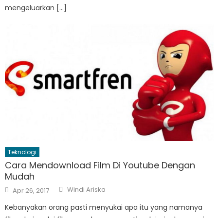
mengeluarkan […]
Teknologi
Cara Mendownload Film Di Youtube Dengan
Mudah
Author
Posted
Windi Ariska
Apr 26, 2017
on
Kebanyakan orang pasti menyukai apa itu yang namanya