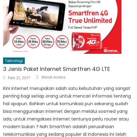
Teknologi
3 Jenis Paket Internet Smartfren 4G LTE
Author
Posted
Windi Ariska
Feb 21, 2017
on
Kini internet merupakan salah satu kebutuhan yang sangat
penting bagi setiap orang untuk mencari informasi tentang
hal apapun. Bahkan untuk komunikasi pun sekarang sudah
bisa menggunakan internet dengan melalui sosmed yang
ada, untuk mengakses internet tentunya perlu router atau
modem bukan ? Nah Smartfren adalah perusahaan
telekomunikasi yang sedang populer di indonesia ini telah