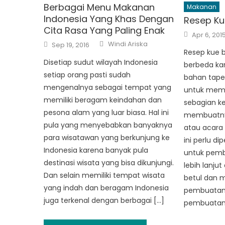
Berbagai Menu Makanan
Makanan
Indonesia Yang Khas Dengan
Resep Ku
Cita Rasa Yang Paling Enak
Posted
Apr 6, 201
on
Author
Posted
Windi Ariska
Sep 19, 2016
on
Resep kue bo
Disetiap sudut wilayah Indonesia
berbeda k
setiap orang pasti sudah
bahan tape
mengenalnya sebagai tempat yang
untuk mem
memiliki beragam keindahan dan
sebagian ke
pesona alam yang luar biasa. Hal ini
membuatnya
pula yang menyebabkan banyaknya
atau acara 
para wisatawan yang berkunjung ke
ini perlu di
Indonesia karena banyak pula
untuk pemb
destinasi wisata yang bisa dikunjungi.
lebih lanju
Dan selain memiliki tempat wisata
betul dan 
yang indah dan beragam Indonesia
pembuatan
juga terkenal dengan berbagai […]
pembuatan