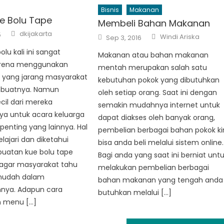
Bisnis
Makanan
e Bolu Tape
Membeli Bahan Makanan
Author
dkijakarta
Author
5
Posted
Windi Ariska
Sep 3, 2016
on
lu kali ini sangat
Makanan atau bahan makanan
arena menggunakan
mentah merupakan salah satu
 yang jarang masyarakat
kebutuhan pokok yang dibutuhkan
buatnya. Namun
oleh setiap orang. Saat ini dengan
cil dari mereka
semakin mudahnya internet untuk
 untuk acara keluarga
dapat diakses oleh banyak orang,
penting yang lainnya. Hal
pembelian berbagai bahan pokok ki
pelajari dan diketahui
bisa anda beli melalui sistem online.
uatan kue bolu tape
Bagi anda yang saat ini berniat unt
t agar masyarakat tahu
melakukan pembelian berbagai
mudah dalam
bahan makanan yang tengah anda
nya. Adapun cara
butuhkan melalui […]
 menu […]