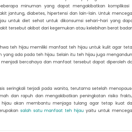
beberapa minuman yang dapat mengakibatkan komplikasi
t jantung, diabetes, hipertensi dan lain-lain. Untuk menceg
au untuk diet sehat untuk dikonsumsi sehari-hari yang dap
kit tersebut akibat dari kegemukan atau kelebihan berat badan
wa teh hijau memiliki manfaat teh hijau untuk kulit agar tet
an yang ada pada teh hijau. Selain itu teh hijau juga mengandu
menjadi bercahaya dan manfaat tersebut dapat diperoleh da
s seringkali terjadi pada wanita, terutama setelah menopaus
ah dan rapuh dan mengakibatkan peningkatan risiko fraktu
eh hijau akan membantu menjaga tulang agar tetap kuat d
merupakan
salah satu manfaat teh hijau
yaitu untuk menceg