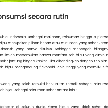
konsumsi secara rutin
asuk di Indonesia. Berbagai makanan, minuman hingga suplem
eh hijau merupakan pilihan bahan atau minuman yang sehat kare
 sinensis yang hanya dikukus. Sehingga mencegah hilangn
i
tian ilmiah menemukan bahwa manfaat teh hijau yang dimin
sakit jantung hingga kanker. Jika dibandingkan dengan teh bias
u teh hijau mengandung flavonoid lebih tinggi yang memiliki sif
angi yang telah terbukti berkualitas terbaik sebagai minum
teh hijau sebagai minuman sehat antara lain :
rbesar di seluruh dunia. Gaya hidup yang tidak sehat d