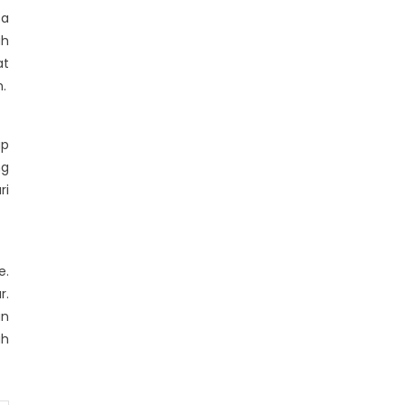
 a
ah
at
.
ap
ng
ri
e.
r.
an
ah