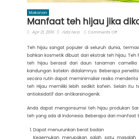
Makanan
Manfaat teh hijau jika di
Posted
Author
on
Apr 21, 2016
rida tera
Comments Off
on
Manfaat
teh
Teh hijau sangat populer di seluruh dunia, term
hijau
bahkan kosmetik dibuat dari ekstrak teh hijau. T
jika
teh hijau berasal dari daun tanaman camellia
dikonsums
kandungan katekin didalamnya. Beberapa peneli
secara
secara rutin dapat meminimalisir resiko menderita 
rutin
teh Hijau memiliki lebih sedikit kafein. Selain it
antioksidatif dan antikarsinogenik.
Anda dapat mengonsumsi teh hijau produkan Sariw
teh yang ada di Indonesia. Beberapa dari manfaat 
Dapat menurunkan berat badan
Kegemukan merupakan salah satu masalah te