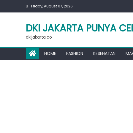
Skip
Friday, August 07, 2026
to
content
DKI JAKARTA PUNYA CE
dkijakarta.co
HOME
FASHION
KESEHATAN
MA