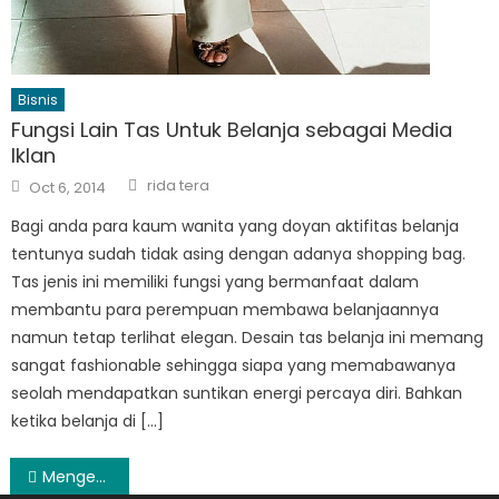
Bisnis
Fungsi Lain Tas Untuk Belanja sebagai Media
Iklan
Author
Posted
rida tera
Oct 6, 2014
on
Bagi anda para kaum wanita yang doyan aktifitas belanja
tentunya sudah tidak asing dengan adanya shopping bag.
Tas jenis ini memiliki fungsi yang bermanfaat dalam
membantu para perempuan membawa belanjaannya
namun tetap terlihat elegan. Desain tas belanja ini memang
sangat fashionable sehingga siapa yang memabawanya
seolah mendapatkan suntikan energi percaya diri. Bahkan
ketika belanja di […]
Post
Mengenal Fungsi Hardisk