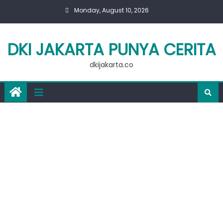
Skip
Monday, August 10, 2026
to
content
DKI JAKARTA PUNYA CERITA
dkijakarta.co