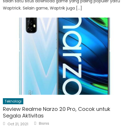
salah satu situs download game yang paling populer yaitu
Waptrick. Selain game, Waptrik juga […]
Teknologi
Review Realme Narzo 20 Pro, Cocok untuk
Segala Aktivitas
Author
Posted
Bisnis
Oct 21, 2021
on