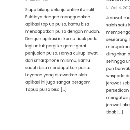
on
Posted
Oct 4, 201
Siapa bilang belanja online itu sulit.
on
Buktinya dengan menggunakan
Jerawat me
aplikasi top up pulsa, kamu bisa
salah satu 
mendapatkan pulsa dengan mudah.
mempengar
Dengan aplikasi ini kamu tidak perlu
seseorang. 
lagi untuk pergi ke gerai-gerai
merupakan 
penjualan pulsa. Hanya cukup lewat
diinginkan 
dari smartphone milikmu, kamu
sehingga u
sudah bisa mendapatkan pulsa.
pun banyak 
Layanan yang ditawarkan oleh
waspada d
aplikasi ini juga sangat beragam.
jerawat seb
Topup pulsa bisa […]
persediaan
mengatasi 
jerawat ak
tidak […]