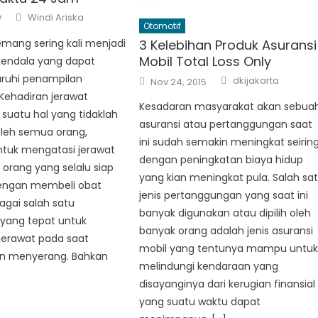
Author
Windi Ariska
7
Otomotif
mang sering kali menjadi
3 Kelebihan Produk Asuransi
Mobil Total Loss Only
kendala yang dapat
Author
uhi penampilan
Posted
dkijakarta
Nov 24, 2015
on
Kehadiran jerawat
Kesadaran masyarakat akan sebua
suatu hal yang tidaklah
asuransi atau pertanggungan saat
oleh semua orang,
ini sudah semakin meningkat seirin
ntuk mengatasi jerawat
dengan peningkatan biaya hidup
orang yang selalu siap
yang kian meningkat pula. Salah sa
engan membeli obat
jenis pertanggungan yang saat ini
agai salah satu
banyak digunakan atau dipilih oleh
 yang tepat untuk
banyak orang adalah jenis asuransi
jerawat pada saat
mobil yang tentunya mampu untu
an menyerang. Bahkan
melindungi kendaraan yang
disayanginya dari kerugian finansial
yang suatu waktu dapat