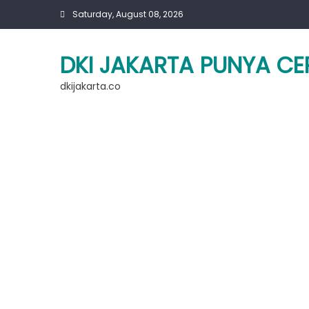
Skip
Saturday, August 08, 2026
to
content
DKI JAKARTA PUNYA CE
dkijakarta.co