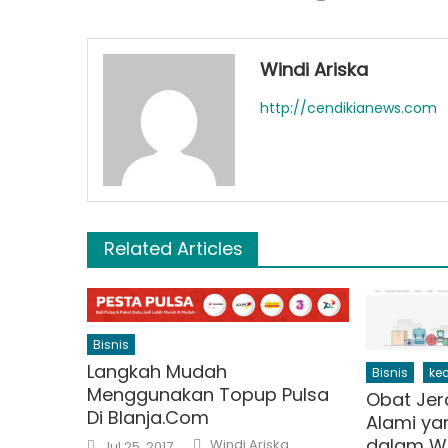
Windi Ariska
http://cendikianews.com
Related Articles
Bisnis
Langkah Mudah
Bisnis
ke
Menggunakan Topup Pulsa
Obat Je
Di Blanja.Com
Alami y
Author
Posted
dalam W
Windi Ariska
Jul 25, 2017