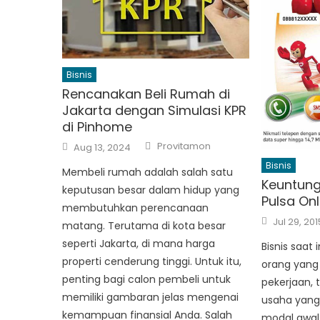
Bisnis
Rencanakan Beli Rumah di
Jakarta dengan Simulasi KPR
di Pinhome
Author
Posted
Provitamon
Aug 13, 2024
on
Bisnis
Membeli rumah adalah salah satu
Keuntung
keputusan besar dalam hidup yang
Pulsa Onl
membutuhkan perencanaan
Posted
Jul 29, 201
matang. Terutama di kota besar
on
seperti Jakarta, di mana harga
Bisnis saat 
properti cenderung tinggi. Untuk itu,
orang yang
penting bagi calon pembeli untuk
pekerjaan, 
memiliki gambaran jelas mengenai
usaha yang
kemampuan finansial Anda. Salah
modal awal 