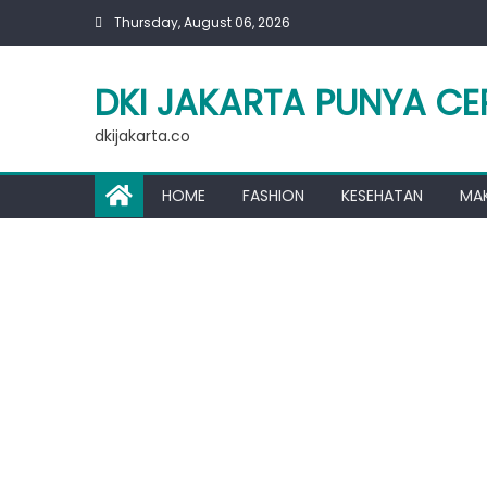
Skip
Thursday, August 06, 2026
to
content
DKI JAKARTA PUNYA CE
dkijakarta.co
HOME
FASHION
KESEHATAN
MA