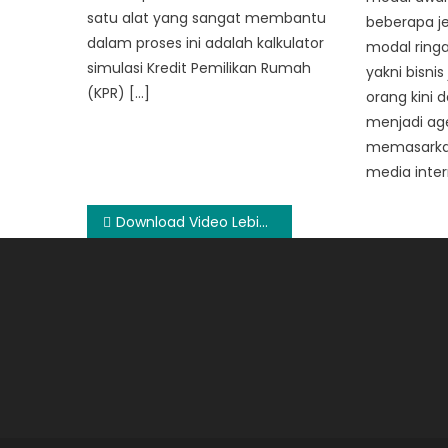
satu alat yang sangat membantu
beberapa je
dalam proses ini adalah kalkulator
modal ringa
simulasi Kredit Pemilikan Rumah
yakni bisnis
(KPR) […]
orang kini
menjadi ag
memasarkan
media inter
Post
Download Video Lebih Mudah Menggunakan Website Youtube Downloader
navigation