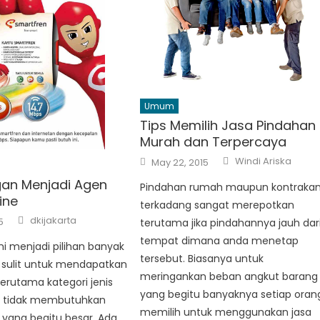
Umum
Tips Memilih Jasa Pindahan
Murah dan Terpercaya
Author
Posted
Windi Ariska
May 22, 2015
on
an Menjadi Agen
Pindahan rumah maupun kontraka
ine
terkadang sangat merepotkan
Author
dkijakarta
5
terutama jika pindahannya jauh dar
tempat dimana anda menetap
ini menjadi pilihan banyak
tersebut. Biasanya untuk
 sulit untuk mendapatkan
meringankan beban angkut barang
terutama kategori jenis
yang begitu banyaknya setiap oran
 tidak membutuhkan
memilih untuk menggunakan jasa
yang begitu besar. Ada