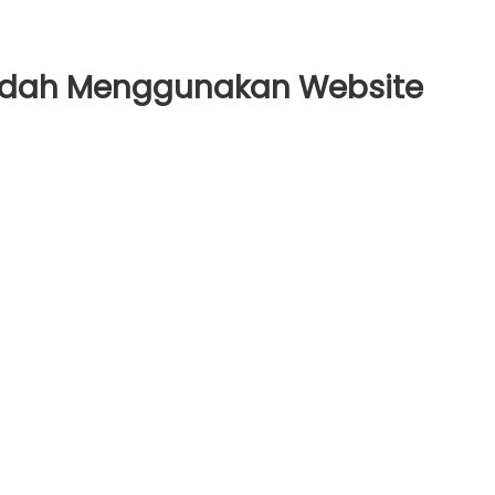
udah Menggunakan Website
oad
unakan
e
e
oader