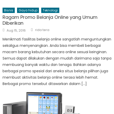
Bisnis
Gaya hidup
Teknologi
Ragam Promo Belanja Online yang Umum
Diberikan
Author
Posted
rida tera
Aug 15, 2016
on
Menikmati fasilitas belanja online sangatlah menguntungkan
sekaligus menyenangkan. Anda bisa membeli berbagai
macam barang kebutuhan secara online sesuai keinginan.
Semua dapat dilakukan dengan mudah darimana saja tanpa
membuang banyak waktu dan tenaga. Bahkan adanya
berbagai promo spesial dari aneka situs belanja pilihan juga
membuat aktivitas belanja online terasa lebih hemat.
Berbagai promo tersebut ditawarkan dalam […]