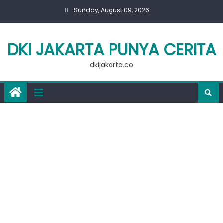
Skip
Sunday, August 09, 2026
to
content
DKI JAKARTA PUNYA CERITA
dkijakarta.co