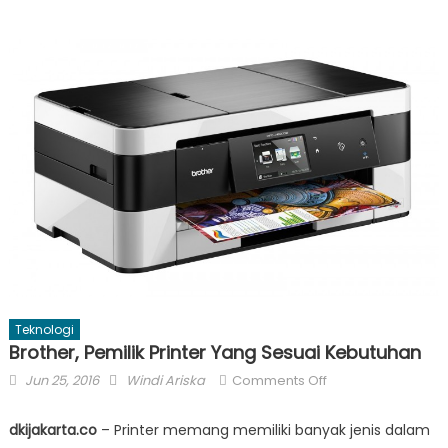
Teknologi
Brother, Pemilik Printer Yang Sesuai Kebutuhan
Posted
Author
on
Jun 25, 2016
Windi Ariska
Comments Off
on
Brother,
Pemilik
dkijakarta.co
– Printer memang memiliki banyak jenis dalam
Printer