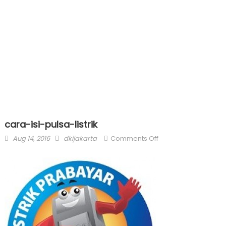
cara-isi-pulsa-listrik
Posted
Author
on
Aug 14, 2016
dkijakarta
Comments Off
on
cara-
isi-
pulsa-
listrik