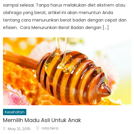
sampai selesai. Tanpa harus melakukan diet ekstrem atau
olahraga yang berat, artikel ini akan menuntun Anda
tentang cara menurunkan berat badan dengan cepat dan
efisien. Cara Menurunkan Berat Badan dengan […]
Kesehatan
Memilih Madu Asli Untuk Anak
Author
Posted
rida tera
May 21, 2015
on