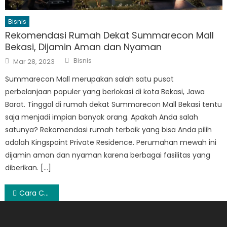
Bisnis
Rekomendasi Rumah Dekat Summarecon Mall
Bekasi, Dijamin Aman dan Nyaman
Author
Posted
Bisnis
Mar 28, 2023
on
Summarecon Mall merupakan salah satu pusat
perbelanjaan populer yang berlokasi di kota Bekasi, Jawa
Barat. Tinggal di rumah dekat Summarecon Mall Bekasi tentu
saja menjadi impian banyak orang. Apakah Anda salah
satunya? Rekomendasi rumah terbaik yang bisa Anda pilih
adalah Kingspoint Private Residence. Perumahan mewah ini
dijamin aman dan nyaman karena berbagai fasilitas yang
diberikan. […]
Post
Cara Cepat dan Mudah Membeli Voucher Token Melalui Sistem Online
navigation