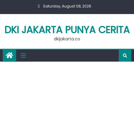
Skip
Saturday, August 08, 2026
to
content
DKI JAKARTA PUNYA CERITA
dkijakarta.co