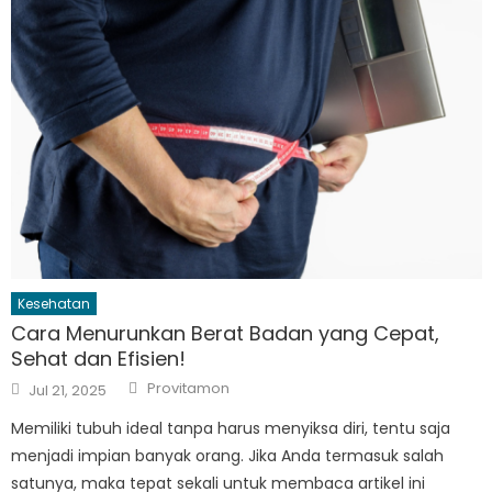
Kesehatan
Cara Menurunkan Berat Badan yang Cepat,
Sehat dan Efisien!
Author
Posted
Provitamon
Jul 21, 2025
on
Memiliki tubuh ideal tanpa harus menyiksa diri, tentu saja
menjadi impian banyak orang. Jika Anda termasuk salah
satunya, maka tepat sekali untuk membaca artikel ini