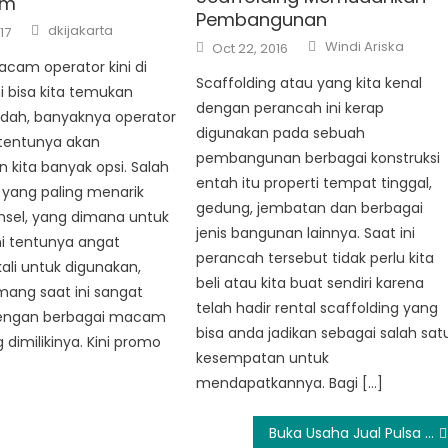
om
Pembangunan
Author
dkijakarta
17
Author
Posted
Windi Ariska
Oct 22, 2016
on
cam operator kini di
Scaffolding atau yang kita kenal
ni bisa kita temukan
dengan perancah ini kerap
ah, banyaknya operator
digunakan pada sebuah
i tentunya akan
pembangunan berbagai konstruksi
kita banyak opsi. Salah
entah itu properti tempat tinggal,
n yang paling menarik
gedung, jembatan dan berbagai
msel, yang dimana untuk
jenis bangunan lainnya. Saat ini
ni tentunya angat
perancah tersebut tidak perlu kita
ali untuk digunakan,
beli atau kita buat sendiri karena
ang saat ini sangat
telah hadir rental scaffolding yang
dengan berbagai macam
bisa anda jadikan sebagai salah sat
dimilikinya. Kini promo
kesempatan untuk
mendapatkannya. Bagi […]
Buka Usaha Jual Pulsa di Kudo.co.id Lebih Aman dan Nyaman