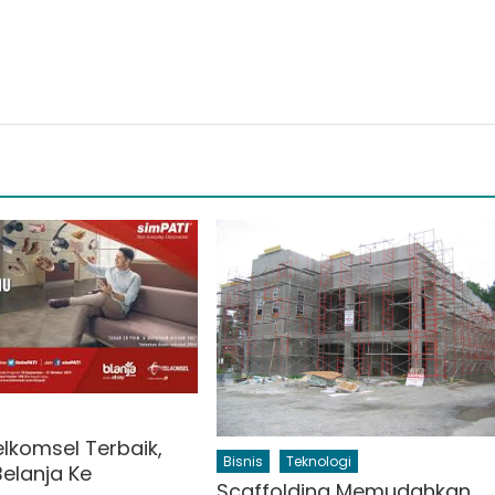
lkomsel Terbaik,
Bisnis
Teknologi
elanja Ke
Scaffolding Memudahkan