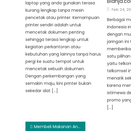
Blanja.c
laptop yang anda gunakan terasa
Posted
Feb 24, 20
kurang lengkap tanpa mesin
on
pencetak atau printer. Kemampuan
Berbagai ma
printer sendiri adalah untuk
Indonesia i
mencetak dokumen penting
dengan mud
sehingga terasa lengkap untuk
jaringan in
kegiatan perkantoran atau
memberikan 
kebutuhan yang lainnya tanpa harus
satu piliha
pergi ke suatu tempat untuk
yaitu telko
mencetak sebuah dokumen.
telkomsel i
Dengan perkembangan yang
menarik sek
semakin maju, kini printer bukan
karena mem
sekedar alat […]
istimewa 
promo yang 
[…]
Post
Membeli Makanan Anak yang Menyehatkan