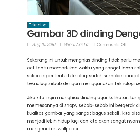
Teknologi
Gambar 3D dinding Den
Posted
Author
on
Aug 16, 2016
Windi Ariska
Comments Off
on
Gamb
3D
Sekarang ini untuk menghias dinding tidak perl
dindin
cat tentu memerlukan waktu yang sangat lama sekali
Denga
sekarang ini tentu teknologi sudah semakin cangg
Mengg
teknologi sebab dengan menggunakan teknologi s
Wallp
Jika kita ingin menghias dinding agar kelihatan t
memesannya di snapy sebab-sebab ini bergerak di 
kualitas gambar yang sangat bagus sekali . kita 
menjadi lebih hidup lagi dan kita akan sangat nya
mengenakan wallpaper .