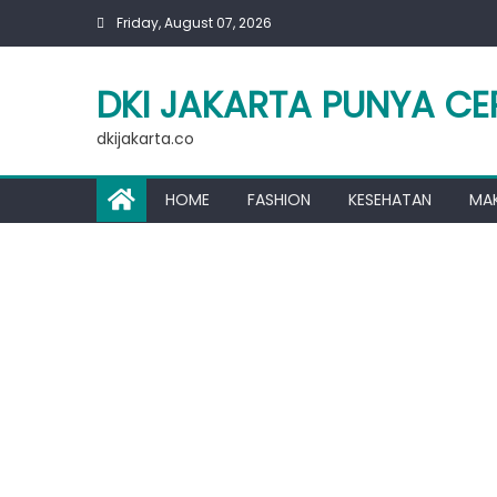
Skip
Friday, August 07, 2026
to
content
DKI JAKARTA PUNYA CE
dkijakarta.co
HOME
FASHION
KESEHATAN
MA