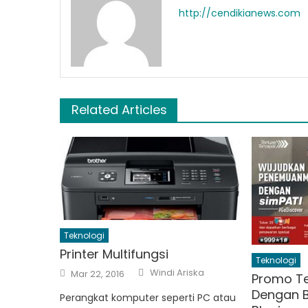
http://cendikianews.com
Related Articles
Teknologi
Printer Multifungsi
Teknologi
Author
Posted
Windi Ariska
Mar 22, 2016
Promo Te
on
Dengan B
Perangkat komputer seperti PC atau