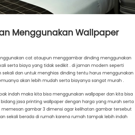
gan Menggunakan Wallpaper
ar
u menggunakan cat ataupun menggambar dinding menggunakan
g
 serta biaya yang tidak sedikit . di jaman modern seperti
n
ih sekali dan untuk menghias dinding tentu harus menggunakan
unakan
emuanya akan lebih mudah serta biayanya sangat murah .
aper
ampak indah maka kita bisa menggunakan wallpaper dan kita bisa
bidang jasa printing wallpaper dengan harga yang murah serta
bisa memesan gambar 3 dimensi agar kelihatan gambar tersebut
man sekali berada di rumah karena rumah tampak lebih indah