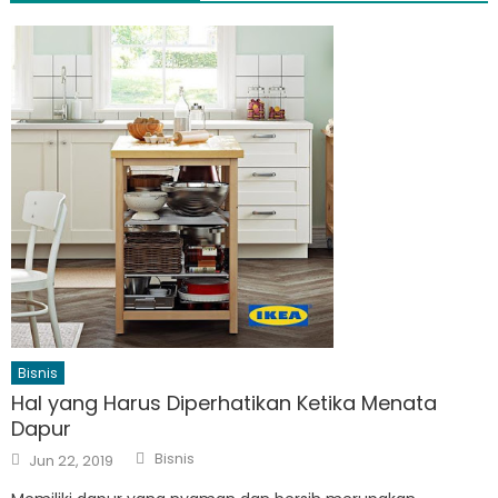
Bisnis
Hal yang Harus Diperhatikan Ketika Menata
Dapur
Author
Posted
Bisnis
Jun 22, 2019
on