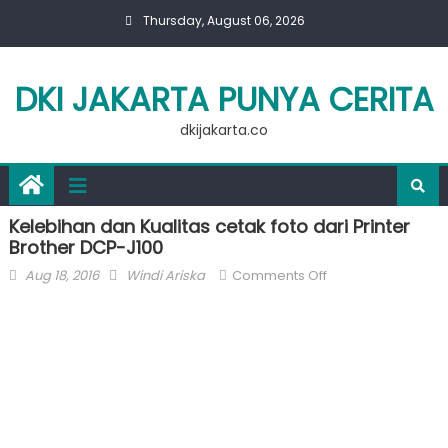
Skip
Thursday, August 06, 2026
to
content
DKI JAKARTA PUNYA CERITA
dkijakarta.co
Kelebihan dan Kualitas cetak foto dari Printer
Brother DCP-J100
Posted
Author
on
Aug 18, 2016
Windi Ariska
Comments Off
on
Kelebihan
dan
Kualitas
cetak
foto
dari
Printer