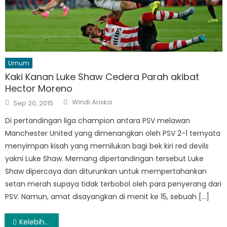
Umum
Kaki Kanan Luke Shaw Cedera Parah akibat
Hector Moreno
Author
Posted
Windi Ariska
Sep 20, 2015
on
Di pertandingan liga champion antara PSV melawan
Manchester United yang dimenangkan oleh PSV 2-1 ternyata
menyimpan kisah yang memilukan bagi bek kiri red devils
yakni Luke Shaw. Memang dipertandingan tersebut Luke
Shaw dipercaya dan diturunkan untuk mempertahankan
setan merah supaya tidak terbobol oleh para penyerang dari
PSV. Namun, amat disayangkan di menit ke 15, sebuah […]
Post
Kelebihan dan Kualitas cetak foto dari Printer Brother DCP-J100