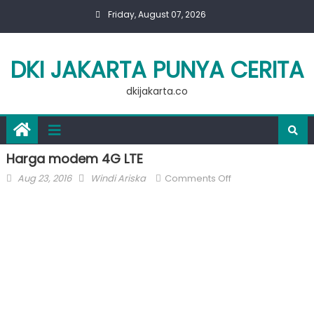
Skip
Friday, August 07, 2026
to
content
DKI JAKARTA PUNYA CERITA
dkijakarta.co
Harga modem 4G LTE
Posted
Author
on
Aug 23, 2016
Windi Ariska
Comments Off
on
Harga
modem
4G
LTE