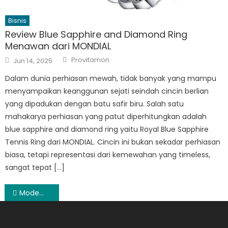
Bisnis
Review Blue Sapphire and Diamond Ring
Menawan dari MONDIAL
Author
Posted
Provitamon
Jun 14, 2025
on
Dalam dunia perhiasan mewah, tidak banyak yang mampu
menyampaikan keanggunan sejati seindah cincin berlian
yang dipadukan dengan batu safir biru. Salah satu
mahakarya perhiasan yang patut diperhitungkan adalah
blue sapphire and diamond ring yaitu Royal Blue Sapphire
Tennis Ring dari MONDIAL. Cincin ini bukan sekadar perhiasan
biasa, tetapi representasi dari kemewahan yang timeless,
sangat tepat […]
Post
Modem Kualitas Baik Untuk Jaringan Data 4G
navigation