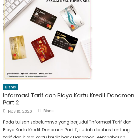
Bisnis
Informasi Tarif dan Biaya Kartu Kredit Danamon
Part 2
Author
Posted
Bisnis
Nov 10, 2020
on
Pada tulisan sebelumnya yang berjudul “Informasi Tarif dan
Biaya Kartu Kredit Danamon Part 1”, sudah dibahas tentang
tarif dan biaya kartu kredit bank Danamon. Pembahasan