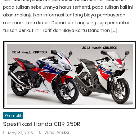
pada tulisan sebelumnya harus terhenti, pada tulisan kali ini
akan melanjutkan informasi tentang biaya pembayaran
minimum kartu kredit Danamon. Langsung saja perhatikan
tulisan berikut ini! Tarif dan Biaya Kartu Danamon […]
Otomotif
Spesifikasi Honda CBR 250R
Author
Posted
Windi Ariska
May 23, 2015
on