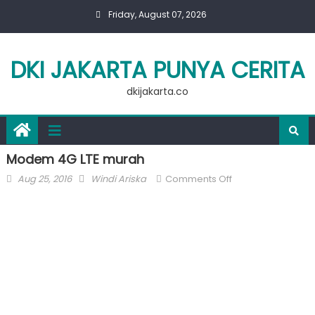
Skip
Friday, August 07, 2026
to
content
DKI JAKARTA PUNYA CERITA
dkijakarta.co
Modem 4G LTE murah
Posted
Author
on
Aug 25, 2016
Windi Ariska
Comments Off
on
Modem
4G
LTE
murah