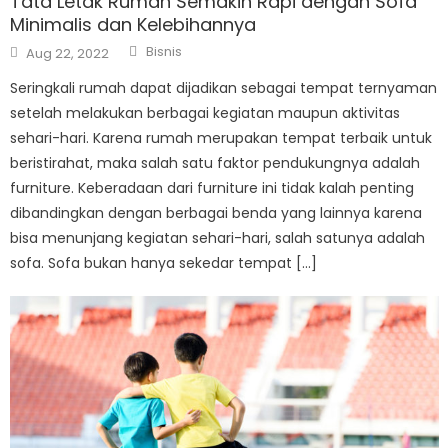
Tata Letak Rumah Semakin Rapi dengan Sofa
Minimalis dan Kelebihannya
Author
Posted
Bisnis
Aug 22, 2022
on
Seringkali rumah dapat dijadikan sebagai tempat ternyaman
setelah melakukan berbagai kegiatan maupun aktivitas
sehari-hari. Karena rumah merupakan tempat terbaik untuk
beristirahat, maka salah satu faktor pendukungnya adalah
furniture. Keberadaan dari furniture ini tidak kalah penting
dibandingkan dengan berbagai benda yang lainnya karena
bisa menunjang kegiatan sehari-hari, salah satunya adalah
sofa. Sofa bukan hanya sekedar tempat […]