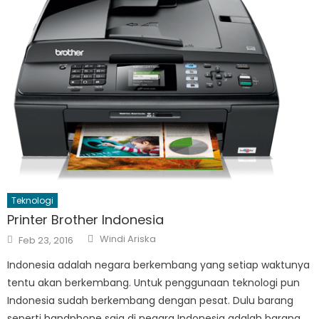
Teknologi
Printer Brother Indonesia
Author
Posted
Windi Ariska
Feb 23, 2016
on
Indonesia adalah negara berkembang yang setiap waktunya
tentu akan berkembang. Untuk penggunaan teknologi pun
Indonesia sudah berkembang dengan pesat. Dulu barang
seperti handphone saja di negara Indonesia adalah barang