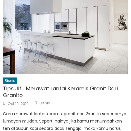
Bisnis
Tips Jitu Merawat Lantai Keramik Granit Dari
Granito
Author
Posted
Bisnis
Oct 19, 2019
on
Cara merawat lantai keramik granit dari Granito sebenarnya
lumayan mudah. Seperti halnya jika kamu menumpahkan
teh ataupun kopi secara tidak sengaja, maka kamu harus