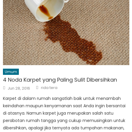
Umum
4 Noda Karpet yang Paling Sulit Dibersihkan
Author
Posted
rida tera
Jun 28, 2016
on
Karpet di dalam rumah sangatlah baik untuk menambah
keindahan maupun kenyamanan saat Anda ingin bersantai
di atasnya. Namun karpet juga merupakan salah satu
perabotan rumah tangga yang cukup memusingkan untuk
dibersihkan, apalagi jika ternyata ada tumpahan makanan,