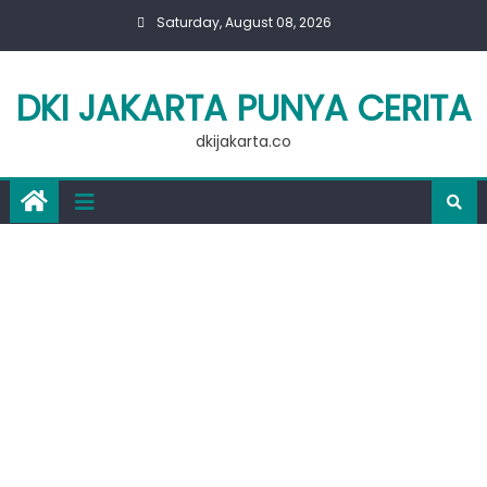
Skip
Saturday, August 08, 2026
to
content
DKI JAKARTA PUNYA CERITA
dkijakarta.co