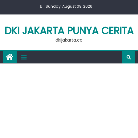
Skip
Sunday, August 09, 2026
to
content
DKI JAKARTA PUNYA CERITA
dkijakarta.co