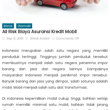
Bisnis
Otomotif
All Risk Biaya Asuransi Kredit Mobil
Posted
Author
on
Sep 6, 2016
Windi Ariska
Comments Off
on
All
Risk
Indonesia merupakan salah satu negara yang memiliki
Biaya
penduduk tertinggi. Tingginya jumlah penduduk tersebut
Asuransi
membuatnya menjadi salah satu negera penerima impor
Kredit
barang dan jasa dari negara lainnya. Dampaknya
Mobil
masyarakat indonesia menjadi penikmat impor tersebut.
Banyak barang dan jasa yang diimpor, salah satunya adalah
mobil. Mobil menjadi salah satu alat transformasi.
Di indonesia kepemilikan mobil cukup tinggi, bahkan setiap
rumah memiliki minimal satu mobil, bahkan tidak jarang