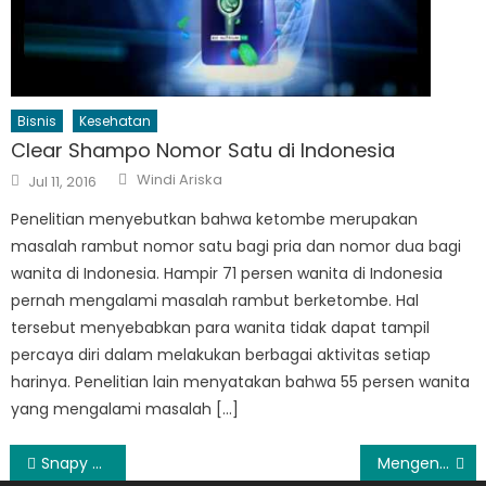
Bisnis
Kesehatan
Clear Shampo Nomor Satu di Indonesia
Author
Posted
Windi Ariska
Jul 11, 2016
on
Penelitian menyebutkan bahwa ketombe merupakan
masalah rambut nomor satu bagi pria dan nomor dua bagi
wanita di Indonesia. Hampir 71 persen wanita di Indonesia
pernah mengalami masalah rambut berketombe. Hal
tersebut menyebabkan para wanita tidak dapat tampil
percaya diri dalam melakukan berbagai aktivitas setiap
harinya. Penelitian lain menyatakan bahwa 55 persen wanita
yang mengalami masalah […]
Post
Snapy Jasa Neon Box Terbaik
Mengenal Aritco Platform Lifts Dari Reycom