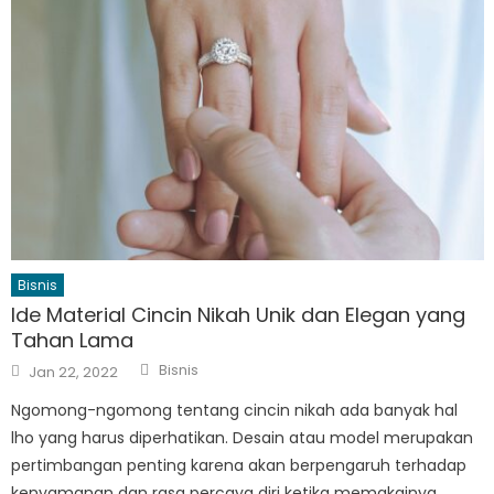
Bisnis
Ide Material Cincin Nikah Unik dan Elegan yang
Tahan Lama
Author
Posted
Bisnis
Jan 22, 2022
on
Ngomong-ngomong tentang cincin nikah ada banyak hal
lho yang harus diperhatikan. Desain atau model merupakan
pertimbangan penting karena akan berpengaruh terhadap
kenyamanan dan rasa percaya diri ketika memakainya.