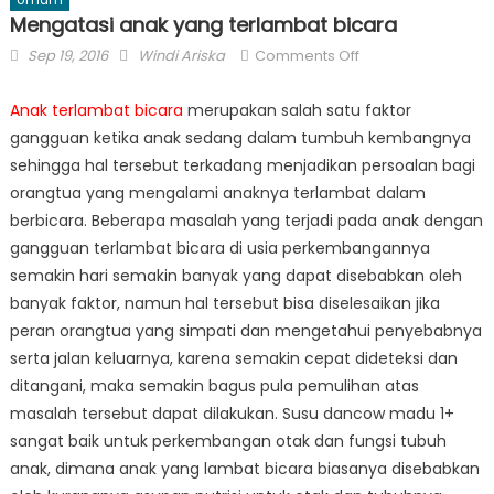
Mengatasi anak yang terlambat bicara
Posted
Author
on
Sep 19, 2016
Windi Ariska
Comments Off
on
Mengatasi
anak
Anak terlambat bicara
merupakan salah satu faktor
yang
gangguan ketika anak sedang dalam tumbuh kembangnya
terlambat
sehingga hal tersebut terkadang menjadikan persoalan bagi
bicara
orangtua yang mengalami anaknya terlambat dalam
berbicara. Beberapa masalah yang terjadi pada anak dengan
gangguan terlambat bicara di usia perkembangannya
semakin hari semakin banyak yang dapat disebabkan oleh
banyak faktor, namun hal tersebut bisa diselesaikan jika
peran orangtua yang simpati dan mengetahui penyebabnya
serta jalan keluarnya, karena semakin cepat dideteksi dan
ditangani, maka semakin bagus pula pemulihan atas
masalah tersebut dapat dilakukan. Susu dancow madu 1+
sangat baik untuk perkembangan otak dan fungsi tubuh
anak, dimana anak yang lambat bicara biasanya disebabkan