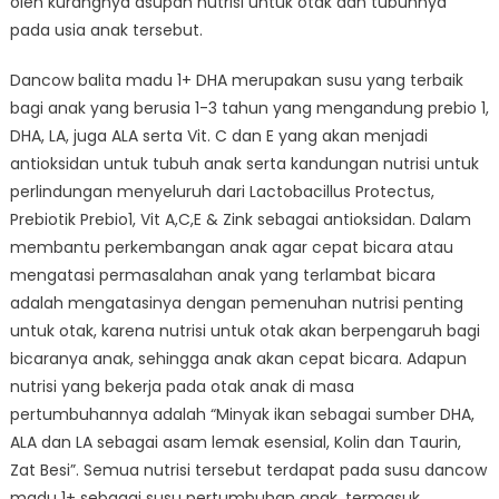
oleh kurangnya asupan nutrisi untuk otak dan tubuhnya
pada usia anak tersebut.
Dancow balita madu 1+ DHA merupakan susu yang terbaik
bagi anak yang berusia 1-3 tahun yang mengandung prebio 1,
DHA, LA, juga ALA serta Vit. C dan E yang akan menjadi
antioksidan untuk tubuh anak serta kandungan nutrisi untuk
perlindungan menyeluruh dari Lactobacillus Protectus,
Prebiotik Prebio1, Vit A,C,E & Zink sebagai antioksidan. Dalam
membantu perkembangan anak agar cepat bicara atau
mengatasi permasalahan anak yang terlambat bicara
adalah mengatasinya dengan pemenuhan nutrisi penting
untuk otak, karena nutrisi untuk otak akan berpengaruh bagi
bicaranya anak, sehingga anak akan cepat bicara. Adapun
nutrisi yang bekerja pada otak anak di masa
pertumbuhannya adalah “Minyak ikan sebagai sumber DHA,
ALA dan LA sebagai asam lemak esensial, Kolin dan Taurin,
Zat Besi”. Semua nutrisi tersebut terdapat pada susu dancow
madu 1+ sebagai susu pertumbuhan anak, termasuk