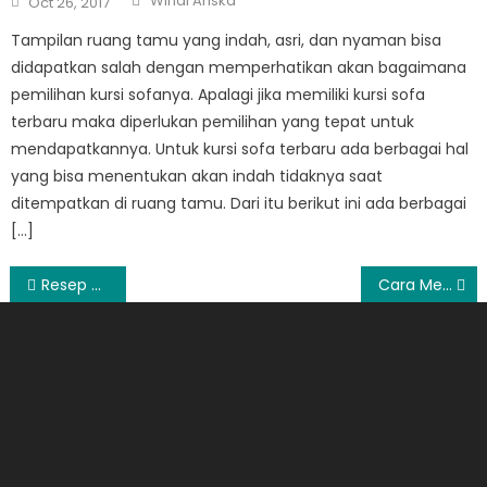
Windi Ariska
Oct 26, 2017
on
Tampilan ruang tamu yang indah, asri, dan nyaman bisa
didapatkan salah dengan memperhatikan akan bagaimana
pemilihan kursi sofanya. Apalagi jika memiliki kursi sofa
terbaru maka diperlukan pemilihan yang tepat untuk
mendapatkannya. Untuk kursi sofa terbaru ada berbagai hal
yang bisa menentukan akan indah tidaknya saat
ditempatkan di ruang tamu. Dari itu berikut ini ada berbagai
[…]
Post
Resep Kue Kering Keju Untuk Camilan Sehat Anak
Cara Menggunakan Shampo Pria Dengan Baik
navigation