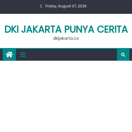
Skip
Friday, August 07, 2026
to
content
DKI JAKARTA PUNYA CERITA
dkijakarta.co