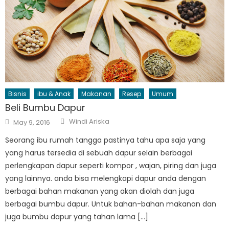
Bisnis
ibu & Anak
Makanan
Resep
Umum
Beli Bumbu Dapur
Author
Posted
Windi Ariska
May 9, 2016
on
Seorang ibu rumah tangga pastinya tahu apa saja yang
yang harus tersedia di sebuah dapur selain berbagai
perlengkapan dapur seperti kompor , wajan, piring dan juga
yang lainnya. anda bisa melengkapi dapur anda dengan
berbagai bahan makanan yang akan diolah dan juga
berbagai bumbu dapur. Untuk bahan-bahan makanan dan
juga bumbu dapur yang tahan lama […]