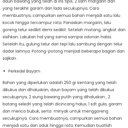
daun bawang yang telah di iris tipis, 2 sdm margarin dan
yang terakhir garam dan lada secukupnya. Cara
membuatnya, campurkan semua bahan menjadi satu lalu
kocok hingga tercampur rata. Panaskan margarin, lalu
goreng telur sedikit demi sedikit. Setelah matang, angkat dan
sisihkan. Lakukan hal yang sama sampai adonan habis.
Setelah itu, gulung telur dari tepi lalu sambung dengan telur
dadar lainnya. Potong-potong menjadi beberapa bagian dan
sajikan.
Perkedel Bayam
Bahan yang diperlukan adalah 250 gr kentang yang telah
dikukus dan dihaluskan, daun bayam yang telah dikukus
secukupnya, 2 siung bawang putih yang dihaluskan , 2
batang seledri yang telah dicincang halus, 1 sdt gula, garam
dan merica bubuk, serta minyak untuk menggoreng
secukupnya. Cara membuatnya, campurkan semua bahan
menjadi satu dan aduk hingga rata. Kemudian buatlah