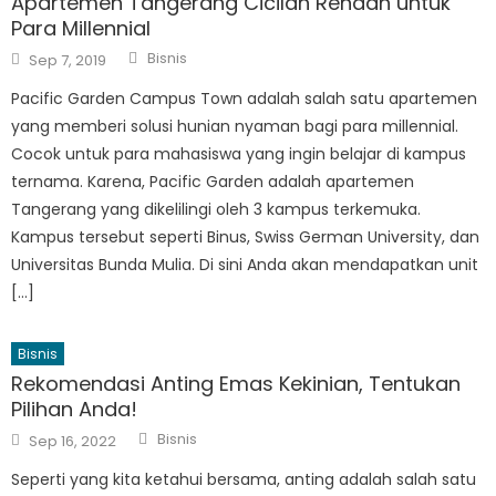
Apartemen Tangerang Cicilan Rendah untuk
Para Millennial
Author
Posted
Bisnis
Sep 7, 2019
on
Pacific Garden Campus Town adalah salah satu apartemen
yang memberi solusi hunian nyaman bagi para millennial.
Cocok untuk para mahasiswa yang ingin belajar di kampus
ternama. Karena, Pacific Garden adalah apartemen
Tangerang yang dikelilingi oleh 3 kampus terkemuka.
Kampus tersebut seperti Binus, Swiss German University, dan
Universitas Bunda Mulia. Di sini Anda akan mendapatkan unit
[…]
Bisnis
Rekomendasi Anting Emas Kekinian, Tentukan
Pilihan Anda!
Author
Posted
Bisnis
Sep 16, 2022
on
Seperti yang kita ketahui bersama, anting adalah salah satu