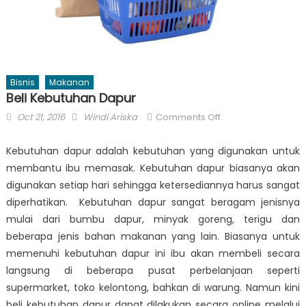
Bisnis
Makanan
Beli Kebutuhan Dapur
Posted
Author
on
Oct 21, 2016
Windi Ariska
Comments Off
on
Beli
Kebutuhan
Kebutuhan dapur adalah kebutuhan yang digunakan untuk
Dapur
membantu ibu memasak. Kebutuhan dapur biasanya akan
digunakan setiap hari sehingga ketersediannya harus sangat
diperhatikan. Kebutuhan dapur sangat beragam jenisnya
mulai dari bumbu dapur, minyak goreng, terigu dan
beberapa jenis bahan makanan yang lain. Biasanya untuk
memenuhi kebutuhan dapur ini ibu akan membeli secara
langsung di beberapa pusat perbelanjaan seperti
supermarket, toko kelontong, bahkan di warung. Namun kini
beli kebutuhan dapur
dapat dilakukan secara online melalui