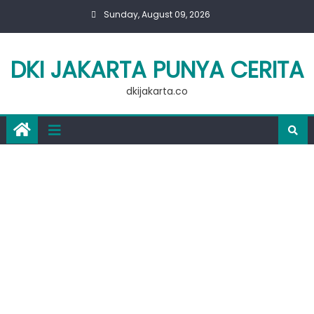
Skip
Sunday, August 09, 2026
to
content
DKI JAKARTA PUNYA CERITA
dkijakarta.co