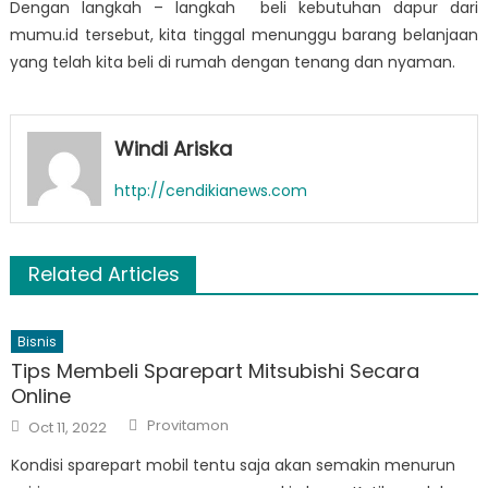
Dengan langkah – langkah
beli kebutuhan dapur
dari
mumu.id tersebut, kita tinggal menunggu barang belanjaan
yang telah kita beli di rumah dengan tenang dan nyaman.
Windi Ariska
http://cendikianews.com
Related Articles
Bisnis
Tips Membeli Sparepart Mitsubishi Secara
Online
Author
Posted
Provitamon
Oct 11, 2022
on
Kondisi sparepart mobil tentu saja akan semakin menurun