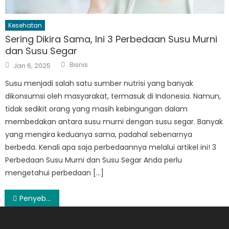
Kesehatan
Sering Dikira Sama, Ini 3 Perbedaan Susu Murni
dan Susu Segar
Author
Posted
Bisnis
Jan 6, 2025
on
Susu menjadi salah satu sumber nutrisi yang banyak
dikonsumsi oleh masyarakat, termasuk di Indonesia. Namun,
tidak sedikit orang yang masih kebingungan dalam
membedakan antara susu murni dengan susu segar. Banyak
yang mengira keduanya sama, padahal sebenarnya
berbeda. Kenali apa saja perbedaannya melalui artikel ini! 3
Perbedaan Susu Murni dan Susu Segar Anda perlu
mengetahui perbedaan […]
Post
Penyebab dan Cara Mengatasi Anak Susah Makan
navigation