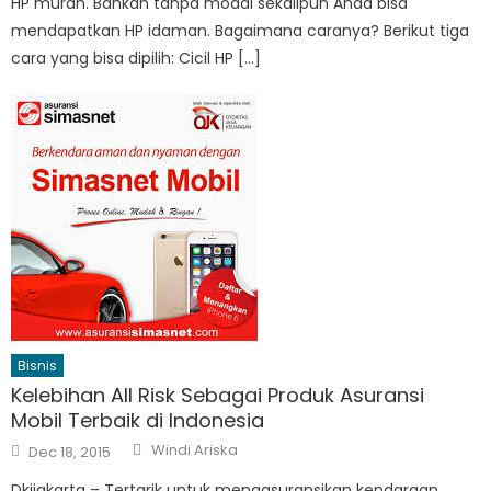
HP murah. Bahkan tanpa modal sekalipun Anda bisa
mendapatkan HP idaman. Bagaimana caranya? Berikut tiga
cara yang bisa dipilih: Cicil HP […]
Bisnis
Kelebihan All Risk Sebagai Produk Asuransi
Mobil Terbaik di Indonesia
Author
Posted
Windi Ariska
Dec 18, 2015
on
Dkijakarta – Tertarik untuk mengasuransikan kendaraan