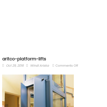
aritco-platform-lifts
Posted
Author
on
Oct 29, 2016
Windi Ariska
Comments Off
on
aritco-
platform-
lifts