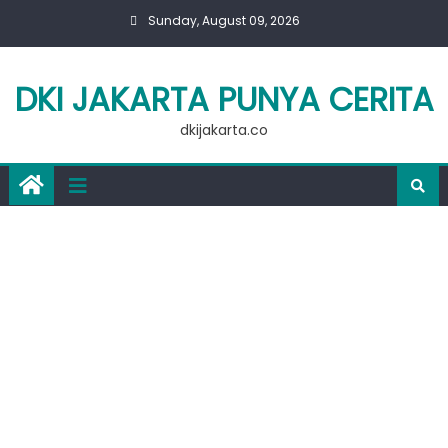
Skip
Sunday, August 09, 2026
to
content
DKI JAKARTA PUNYA CERITA
dkijakarta.co