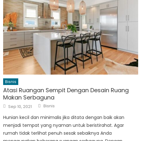
Bisnis
Atasi Ruangan Sempit Dengan Desain Ruang
Makan Serbaguna
Author
Posted
Bisnis
Sep 10, 2021
on
Hunian kecil dan minimalis jika ditata dengan baik akan
menjadi tempat yang nyaman untuk beristirahat. Agar
rumah tidak terlihat penuh sesak sebaiknya Anda
menggunakan beberapa ruangan serbaguna. Dengan