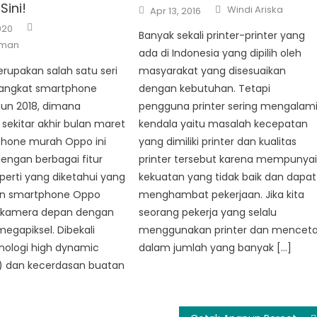
Author
Sini!
Posted
Windi Ariska
Apr 13, 2016
on
Author
020
Banyak sekali printer-printer yang
eman
ada di Indonesia yang dipilih oleh
masyarakat yang disesuaikan
rupakan salah satu seri
dengan kebutuhan. Tetapi
rangkat smartphone
pengguna printer sering mengalam
hun 2018, dimana
kendala yaitu masalah kecepatan
 sekitar akhir bulan maret
yang dimiliki printer dan kualitas
tphone murah Oppo ini
printer tersebut karena mempunya
dengan berbagai fitur
kekuatan yang tidak baik dan dapat
perti yang diketahui yang
menghambat pekerjaan. Jika kita
lan smartphone Oppo
seorang pekerja yang selalu
i kamera depan dengan
menggunakan printer dan mencet
megapiksel. Dibekali
dalam jumlah yang banyak […]
nologi high dynamic
) dan kecerdasan buatan