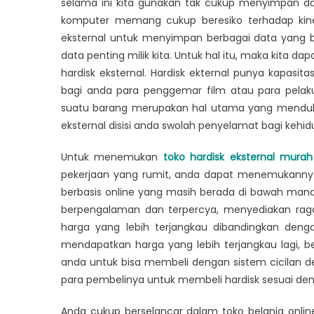
selama ini kita gunakan tak cukup menyimpan d
Murah
komputer memang cukup beresiko terhadap kine
dan
eksternal untuk menyimpan berbagai data yang b
Berkual
data penting milik kita. Untuk hal itu, maka kit
hardisk eksternal. Hardisk ekternal punya kapasitas
bagi anda para penggemar film atau para pelak
suatu barang merupakan hal utama yang menduku
eksternal disisi anda swolah penyelamat bagi kehi
Untuk menemukan
toko hardisk eksternal murah
pekerjaan yang rumit, anda dapat menemukannya d
berbasis online yang masih berada di bawah man
berpengalaman dan terpercya, menyediakan ragam
harga yang lebih terjangkau dibandingkan denga
mendapatkan harga yang lebih terjangkau lagi, be
anda untuk bisa membeli dengan sistem cicilan d
para pembelinya untuk membeli hardisk sesuai de
Anda cukup berselancar dalam toko belanja onli