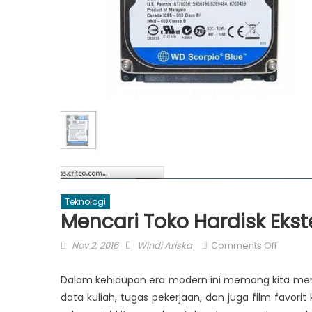
Teknologi
Mencari Toko Hardisk Ekst
Posted
Author
on
Nov 2, 2016
Windi Ariska
Comments Off
on
Mencar
Toko
Dalam kehidupan era modern ini memang kita m
Hardisk
data kuliah, tugas pekerjaan, dan juga film favo
Ekstern