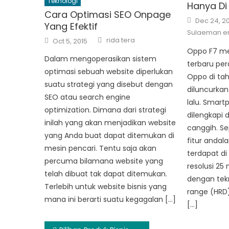
Teknologi
Hanya Di 
Cara Optimasi SEO Onpage
Posted
Dec 24, 2
Yang Efektif
on
Sulaeman 
Author
Posted
rida tera
Oct 5, 2015
on
Oppo F7 me
Dalam mengoperasikan sistem
terbaru pe
optimasi sebuah website diperlukan
Oppo di ta
suatu strategi yang disebut dengan
diluncurkan
SEO atau search engine
lalu. Smar
optimization. Dimana dari strategi
dilengkapi 
inilah yang akan menjadikan website
canggih. Se
yang Anda buat dapat ditemukan di
fitur anda
mesin pencari. Tentu saja akan
terdapat d
percuma bilamana website yang
resolusi 25 
telah dibuat tak dapat ditemukan.
dengan tek
Terlebih untuk website bisnis yang
range (HRD
mana ini berarti suatu kegagalan […]
[…]