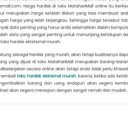
mall.com. Harga hardisk di toko MatahariMall online itu berkis
rsebut merupakan harga setelah diskon yang bisa membuat an
an harga yang lebih terjangkau. Sehingga harga tersebut tid
anyak data penting yang harus anda selamatkan dalam komput
adalah data yang sangat penting untuk menunjang kehidupan d
oko hardisk ektsternal murah.
rhitung sebagai hardisk yang murah, akan tetapi kualitasnya dap
ang yang dijual di toko MatahariMall merupakan barang-bara
dibelanjakan secara online akan tetapi anda tidak perlu khawat
 membeli
toko hardisk eksternal murah
. Karena, ketika ada ketid
gembalikan barang dan uang andapun akan segera kemba
hari akan segera merespon dengan sangat ramah dan mudah.