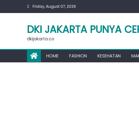
Skip
Friday, August 07, 2026
to
content
DKI JAKARTA PUNYA CE
dkijakarta.co
HOME
FASHION
KESEHATAN
MA