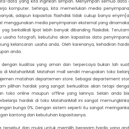
ata-data yang kita inginkan simpan. Menyimpan semua data 
rja komputer. Sehinga, kita memerlukan media penyimpan
anyak, adapun kapasitas flashdisk tidak cukup banya enyim[
itas
a dapat menggunakan media penyimpanan eksternal yang dinamak
 yag berkalikali lipat lebih banyak dibanding flaskdisk. Teruta
u usaha fotografi, kebutuha akan kapasitas data penyimpan
ng kelancaran usaha anda. Oleh karenanya, kehadiran hardi
dupan anda.
dengan kualitas yang aman dan terpercaya bukan lah sua
i MatahariMall. Matahari mall sendiri merupakan toko belan
ajemen matahari departemen store. Sebagai departement sto
 pilihan hardisk yang sangat berkualitas akan tetapi deng
n toko online maupun offline yang lainnya. Selain anda bi
rbelanja hardisk di toko MatahariMall ini sangat memungkink
engan bunga 0%. Dengan sistem seperti itu sangat meringank
ngan kantong dan kebutuhan kapasitasnya.
ne tersebut dan mulai untuk memilih beragam hardis yang an