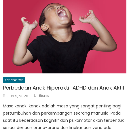
Kesehatan
Perbedaan Anak Hiperaktif ADHD dan Anak Aktif
Author
Posted
Bisnis
Jun 5, 2020
on
Masa kanak-kanak adalah masa yang sangat penting bagi
pertumbuhan dan perkembangan seorang manusia. Pada
saat itu kecerdasan kognitif dan psikomotor akan terbentuk
sesuai dengan orang-orang dan lingkungan yang ada