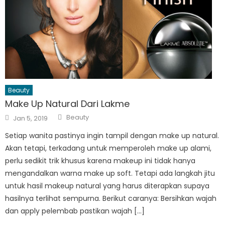
Beauty
Make Up Natural Dari Lakme
Author
Posted
Beauty
Jan 5, 2019
on
Setiap wanita pastinya ingin tampil dengan make up natural.
Akan tetapi, terkadang untuk memperoleh make up alami,
perlu sedikit trik khusus karena makeup ini tidak hanya
mengandalkan warna make up soft. Tetapi ada langkah jitu
untuk hasil makeup natural yang harus diterapkan supaya
hasilnya terlihat sempurna. Berikut caranya: Bersihkan wajah
dan apply pelembab pastikan wajah […]