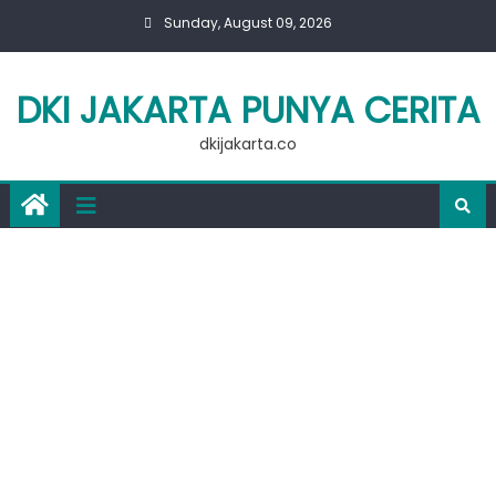
Skip
Sunday, August 09, 2026
to
content
DKI JAKARTA PUNYA CERITA
dkijakarta.co