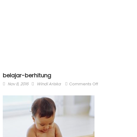
belajar-berhitung
Posted
Author
on
Nov 8, 2016
Windi Ariska
Comments Off
on
belajar-
berhitung