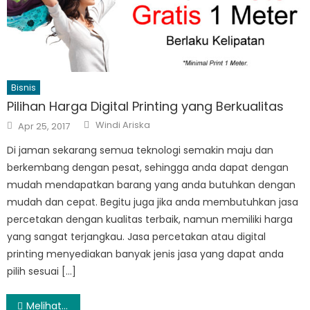
Bisnis
Pilihan Harga Digital Printing yang Berkualitas
Author
Posted
Windi Ariska
Apr 25, 2017
on
Di jaman sekarang semua teknologi semakin maju dan
berkembang dengan pesat, sehingga anda dapat dengan
mudah mendapatkan barang yang anda butuhkan dengan
mudah dan cepat. Begitu juga jika anda membutuhkan jasa
percetakan dengan kualitas terbaik, namun memiliki harga
yang sangat terjangkau. Jasa percetakan atau digital
printing menyediakan banyak jenis jasa yang dapat anda
pilih sesuai […]
Post
Melihata Tanda – tanda Kesiapan Anak Belajar Menghitung