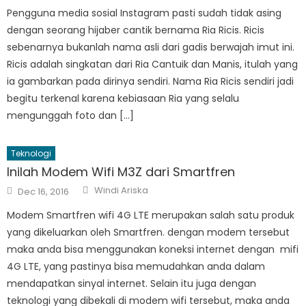
Pengguna media sosial Instagram pasti sudah tidak asing
dengan seorang hijaber cantik bernama Ria Ricis. Ricis
sebenarnya bukanlah nama asli dari gadis berwajah imut ini.
Ricis adalah singkatan dari Ria Cantuik dan Manis, itulah yang
ia gambarkan pada dirinya sendiri. Nama Ria Ricis sendiri jadi
begitu terkenal karena kebiasaan Ria yang selalu
mengunggah foto dan […]
Teknologi
Inilah Modem Wifi M3Z dari Smartfren
Author
Posted
Windi Ariska
Dec 16, 2016
on
Modem Smartfren wifi 4G LTE merupakan salah satu produk
yang dikeluarkan oleh Smartfren. dengan modem tersebut
maka anda bisa menggunakan koneksi internet dengan mifi
4G LTE, yang pastinya bisa memudahkan anda dalam
mendapatkan sinyal internet. Selain itu juga dengan
teknologi yang dibekali di modem wifi tersebut, maka anda