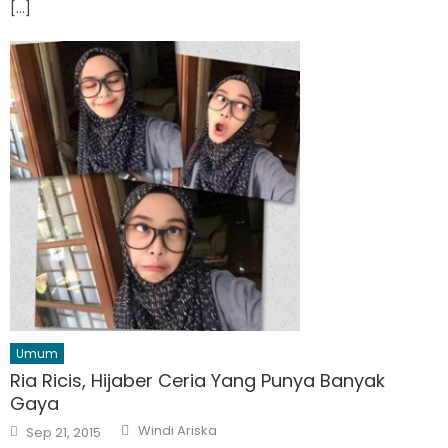
[…]
Umum
Ria Ricis, Hijaber Ceria Yang Punya Banyak
Gaya
Author
Posted
Windi Ariska
Sep 21, 2015
on