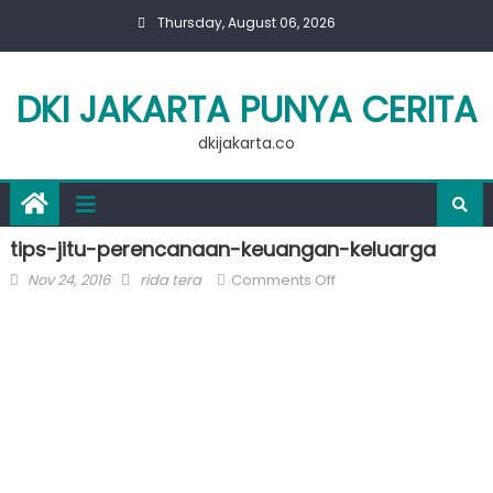
Skip
Thursday, August 06, 2026
to
content
DKI JAKARTA PUNYA CERITA
dkijakarta.co
tips-jitu-perencanaan-keuangan-keluarga
Posted
Author
on
Nov 24, 2016
rida tera
Comments Off
on
tips-
jitu-
perencanaan-
keuangan-
keluarga