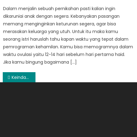
on
Dalam menjalin sebuah pernikahan pasti kalian ingin
dikaruniai anak dengan segera. Kebanyakan pasangan
memang menginginkan keturunan segera, agar bisa
merasakan keluarga yang utuh. Untuk itu maka kamu
seorang istri haruslah tahu kapan waktu yang tepat dalam
pemrograman kehamilan. Kamu bisa memogramnya dalam
waktu ovulasi yaitu 12-14 hari sebelum hari pertama haid.
Jika kamu bingung bagaimana […]
Post
Keindahan Mata yang Akan Terpancar Ketika Menggunakan Eye Shadow
navigation