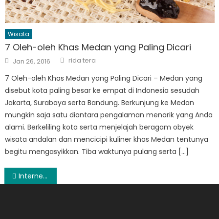
Wisata
7 Oleh-oleh Khas Medan yang Paling Dicari
Author
Posted
rida tera
Jan 26, 2016
on
7 Oleh-oleh Khas Medan yang Paling Dicari – Medan yang
disebut kota paling besar ke empat di Indonesia sesudah
Jakarta, Surabaya serta Bandung. Berkunjung ke Medan
mungkin saja satu diantara pengalaman menarik yang Anda
alami. Berkeliling kota serta menjelajah beragam obyek
wisata andalan dan mencicipi kuliner khas Medan tentunya
begitu mengasyikkan. Tiba waktunya pulang serta […]
Post
Internet Cepat Dengan Jaringan 4G Smartfren
navigation