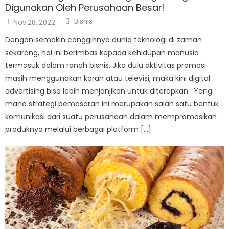
Digunakan Oleh Perusahaan Besar!
Author
Posted
Bisnis
Nov 28, 2022
on
Dengan semakin canggihnya dunia teknologi di zaman
sekarang, hal ini berimbas kepada kehidupan manusia
termasuk dalam ranah bisnis. Jika dulu aktivitas promosi
masih menggunakan koran atau televisi, maka kini digital
advertising bisa lebih menjanjikan untuk diterapkan. Yang
mana strategi pemasaran ini merupakan salah satu bentuk
komunikasi dari suatu perusahaan dalam mempromosikan
produknya melalui berbagai platform […]