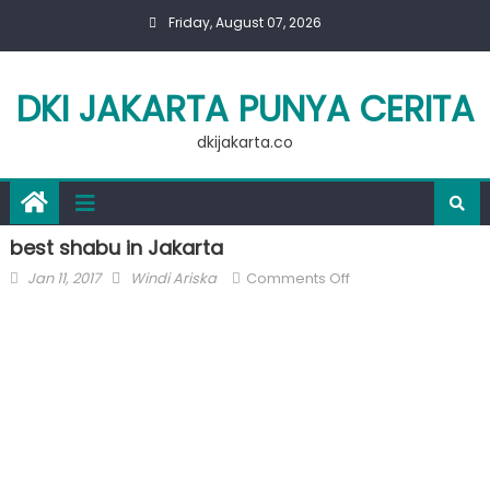
Skip
Friday, August 07, 2026
to
content
DKI JAKARTA PUNYA CERITA
dkijakarta.co
best shabu in Jakarta
Posted
Author
on
Jan 11, 2017
Windi Ariska
Comments Off
on
best
shabu
in
Jakarta