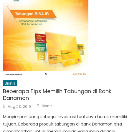
Bisnis
Beberapa Tips Memilih Tabungan di Bank
Danamon
Author
Posted
Bisnis
Aug 23, 2019
on
Menyimpan uang sebagai investasi tentunya harus memiliki
tujuan. Beberapa produk tabungan di bank Danamon bisa
dimanfaatkan untuk meraih impian yang ingin dicapai.