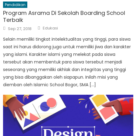
Pendidikan
Program Asrama Di Sekolah Boarding School
Terbaik
Author
Posted
Edukasi
Sep 27, 2018
on
Selain memiliki tingkat intelektualitas yang tinggi, para siswa
saat ini harus didorong juga untuk memiliki jiwa dan karakter
yang islami. Karakter islami yang melekat pada siswa
tersebut akan membentuk para siswa tersebut menjadi
seseorang yang memiliki akhlak dan integritas yang tinggi
yang bisa dibanggakan oleh siapapun. Inilah misi yang
diemban oleh Islamic School Bogor, SMA […]