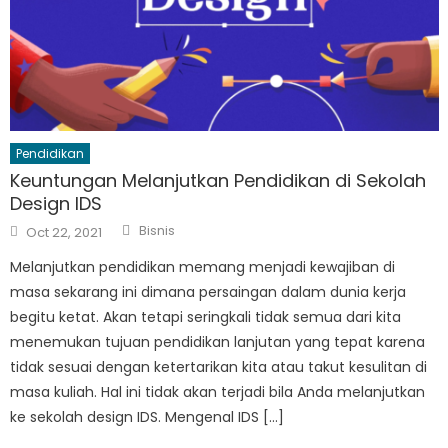
Pendidikan
Keuntungan Melanjutkan Pendidikan di Sekolah
Design IDS
Author
Posted
Bisnis
Oct 22, 2021
on
Melanjutkan pendidikan memang menjadi kewajiban di
masa sekarang ini dimana persaingan dalam dunia kerja
begitu ketat. Akan tetapi seringkali tidak semua dari kita
menemukan tujuan pendidikan lanjutan yang tepat karena
tidak sesuai dengan ketertarikan kita atau takut kesulitan di
masa kuliah. Hal ini tidak akan terjadi bila Anda melanjutkan
ke sekolah design IDS. Mengenal IDS […]