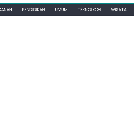
KANAN
PENDIDIKAN
UMUM
TEKNOLOGI
WISATA
ine