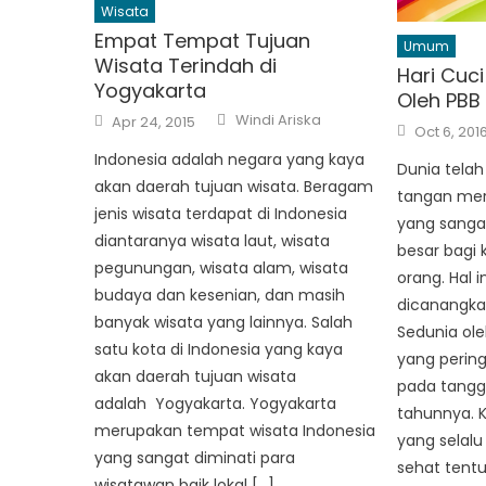
Wisata
Empat Tempat Tujuan
Umum
Wisata Terindah di
Hari Cuc
Yogyakarta
Oleh PBB
Author
Posted
Windi Ariska
Apr 24, 2015
Posted
on
Oct 6, 201
on
Indonesia adalah negara yang kaya
Dunia tela
akan daerah tujuan wisata. Beragam
tangan mer
jenis wisata terdapat di Indonesia
yang sanga
diantaranya wisata laut, wisata
besar bagi 
pegunungan, wisata alam, wisata
orang. Hal 
budaya dan kesenian, dan masih
dicanangka
banyak wisata yang lainnya. Salah
Sedunia ole
satu kota di Indonesia yang kaya
yang pering
akan daerah tujuan wisata
pada tangga
adalah Yogyakarta. Yogyakarta
tahunnya. 
merupakan tempat wisata Indonesia
yang selal
yang sangat diminati para
sehat tentu
wisatawan baik lokal […]