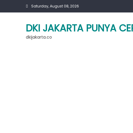
Skip
Saturday, August 08, 2026
to
content
DKI JAKARTA PUNYA CE
dkijakarta.co