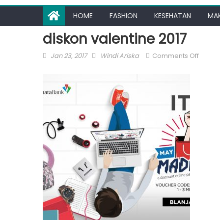
HOME
FASHION
KESEHATAN
MA
diskon valentine 2017
Posted
Author
on
Jan 23, 2017
Windi Ariska
Comments Off
on
diskon
valent
2017