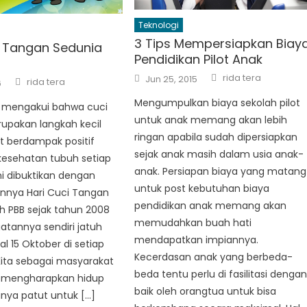
Teknologi
3 Tips Mempersiapkan Biay
i Tangan Sedunia
Pendidikan Pilot Anak
Author
Posted
rida tera
Author
Jun 25, 2015
rida tera
6
on
Mengumpulkan biaya sekolah pilot
h mengakui bahwa cuci
untuk anak memang akan lebih
upakan langkah kecil
ringan apabila sudah dipersiapkan
t berdampak positif
sejak anak masih dalam usia anak-
kesehatan tubuh setiap
anak. Persiapan biaya yang matang
ini dibuktikan dengan
untuk post kebutuhan biaya
nnya Hari Cuci Tangan
pendidikan anak memang akan
h PBB sejak tahun 2008
memudahkan buah hati
atannya sendiri jatuh
mendapatkan impiannya.
l 15 Oktober di setiap
Kecerdasan anak yang berbeda-
Kita sebagai masyarakat
beda tentu perlu di fasilitasi denga
u mengharapkan hidup
baik oleh orangtua untuk bisa
nya patut untuk […]