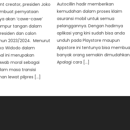
Autocillin hadir memberikan
nt creator, presiden Joko
kemudahan dalam proses klaim
mbuat pernyataan
asuransi mobil untuk semua
nya akan ‘cawe-cawe’
pelanggannya. Dengan hadirnya
campur tangan dalam
aplikasi yang kini sudah bisa anda
residen dan calon
unduh pada Playstore maupun
ahun 2023/2024. Menurut
Appstore ini tentunya bisa membua
oko Widodo dalam
banyak orang semakin dimudahkan
al ini merupakan
Apalagi cara […]
awab moral sebagai
lam masa transisi
n lewat pilpres […]