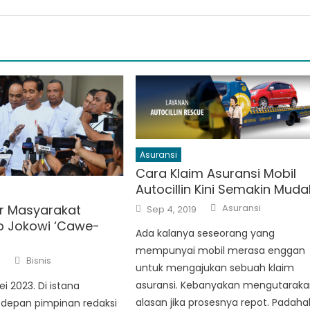
Asuransi
Cara Klaim Asuransi Mobil
Autocillin Kini Semakin Mud
Author
Posted
Asuransi
r Masyarakat
Sep 4, 2019
on
 Jokowi ‘Cawe-
Ada kalanya seseorang yang
mempunyai mobil merasa enggan
Author
Bisnis
3
untuk mengajukan sebuah klaim
asuransi. Kebanyakan mengutarak
i 2023. Di istana
alasan jika prosesnya repot. Padaha
 depan pimpinan redaksi