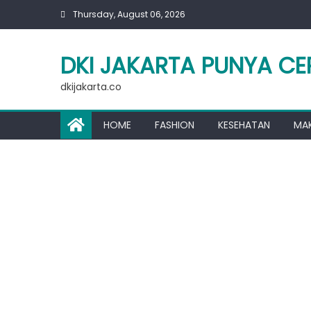
Skip
Thursday, August 06, 2026
to
content
DKI JAKARTA PUNYA CE
dkijakarta.co
HOME
FASHION
KESEHATAN
MA