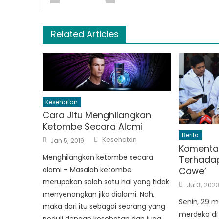
Related Articles
Kesehatan
Cara Jitu Menghilangkan
Ketombe Secara Alami
Berita
Author
Posted
Kesehatan
Jan 5, 2019
on
Komenta
Menghilangkan ketombe secara
Terhadap
alami – Masalah ketombe
Cawe’
merupakan salah satu hal yang tidak
Posted
Jul 3, 202
on
menyenangkan jika dialami. Nah,
Senin, 29 me
maka dari itu sebagai seorang yang
merdeka di
peduli dengan kesehatan dan juga