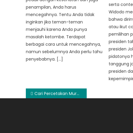
serta conte
penampilan, Anda harus
Widodo me
mencegahnya. Tentu Anda tidak
bahwa diri
inginkan jika teman-teman
atau ikut 
menjauhi karena Anda punya
pemilihan p
masalah ketombe. Terdapat
presiden t
berbagai cara untuk mencegahnya,
presiden J
namun sebelumnya Anda perlu tahu
pidatonya h
penyebabnya. […]
tanggung j
presiden da
kepemimpina
Post
Cari Percetakan Murah ? Hanya di Maucetak.com Anda Bisa Dapatkan
navigation