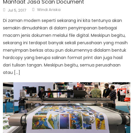
Manfaat Jasa Scan Document
Author
Posted
Windi Ariska
Jul 5, 2017
on
Di zaman modern seperti sekarang ini kita tentunya akan
semakin dimudahkan di dalam penyimpanan berbagai
macam jenis dokumen melalui file digital. Meskipun begitu,
sekarang ini terdapat banyak sekali perusahaan yang masih
menyimpan berkas atau pun dokumennya didalam bentuk
hardcopy yang berupa salinan format print dan juga hasil
dari tulisan tangan. Meskipun begitu, semua perusahaan
atau […]