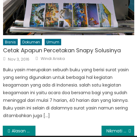
Bisnis
Dokumen
Umum
Cetak Apapun Percetakan Snapy Solusinya
Author
Posted
Windi Ariska
Nov 3, 2016
on
Buku yasin merupakan sebuah buku yang berisi surat yasin
yang sering digunakan untuk berbagai hal kegiatan
keagamaan yang ada di Indonesia. salah satu kegiatan
keagamaan ini yaitu acara doa bersama bagi yang sudah
meninggal dari mulai 7 harian, 40 harian dan yang lainnya.
Buku yasin ini selain di dalamnya surat yasin namun sering
ditambahkan juga […]
Post
Alasan Pentingnya Belajar Bahasa Inggris
Nikmati Fitur Tercanggih Modem Andromax M3S