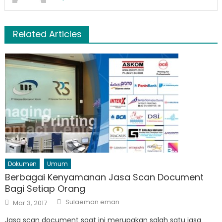
Related Articles
Dokumen
Umum
Berbagai Kenyamanan Jasa Scan Document
Bagi Setiap Orang
Author
Posted
Sulaeman eman
Mar 3, 2017
on
Jasa scan document saat ini merupakan salah satu jasa