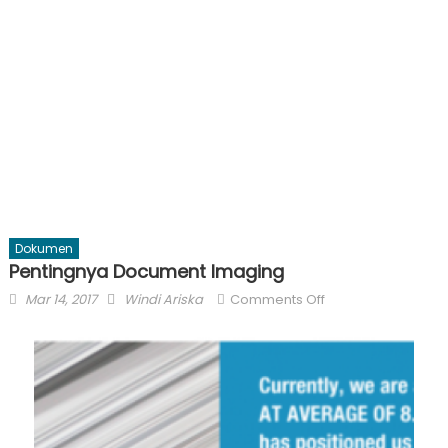
Dokumen
Pentingnya Document Imaging
Posted
Author
on
Mar 14, 2017
Windi Ariska
Comments Off
on
Pentingnya
Document
Imaging