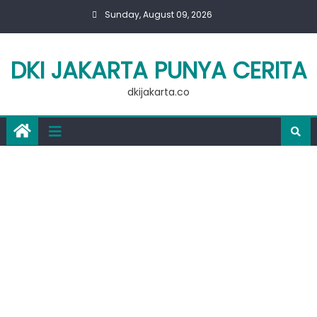
Skip
Sunday, August 09, 2026
to
content
DKI JAKARTA PUNYA CERITA
dkijakarta.co