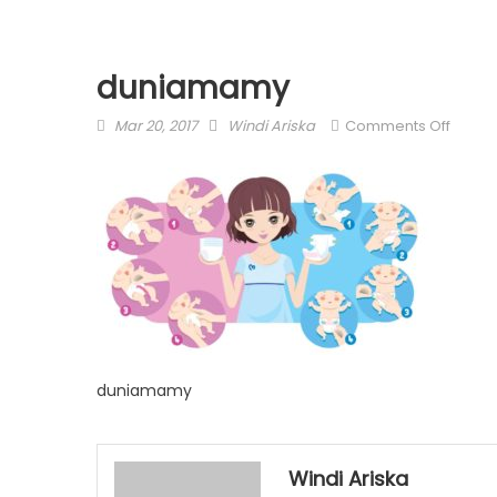
duniamamy
Posted
Author
on
Mar 20, 2017
Windi Ariska
Comments Off
on
duni
duniamamy
Windi Ariska