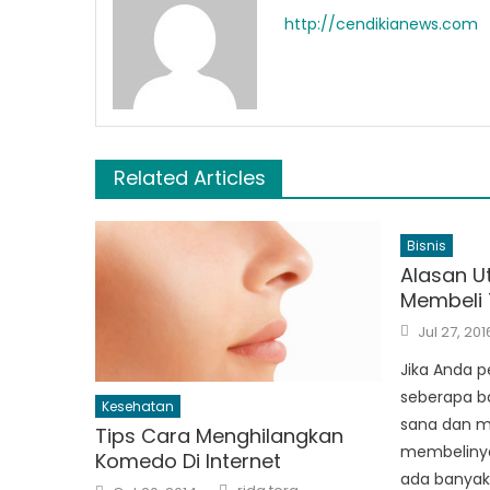
http://cendikianews.com
Related Articles
Bisnis
Alasan 
Membeli
Posted
Jul 27, 201
on
Jika Anda p
seberapa ba
Kesehatan
sana dan m
Tips Cara Menghilangkan
membelinya
Komedo Di Internet
ada banyak 
Author
Posted