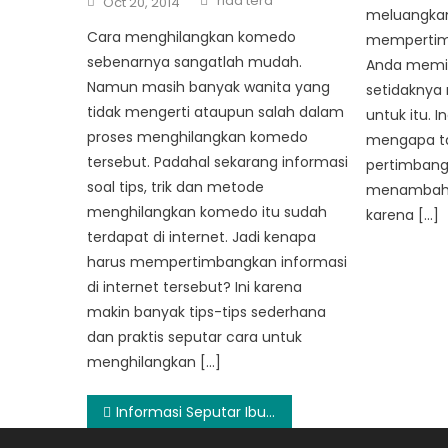
rida tera
Oct 20, 2014
on
meluangka
Cara menghilangkan komedo
mempertimb
sebenarnya sangatlah mudah.
Anda memil
Namun masih banyak wanita yang
setidaknya
tidak mengerti ataupun salah dalam
untuk itu. 
proses menghilangkan komedo
mengapa ta
tersebut. Padahal sekarang informasi
pertimbangk
soal tips, trik dan metode
menambahk
menghilangkan komedo itu sudah
karena […]
terdapat di internet. Jadi kenapa
harus mempertimbangkan informasi
di internet tersebut? Ini karena
makin banyak tips-tips sederhana
dan praktis seputar cara untuk
menghilangkan […]
Post
Informasi Seputar Ibu dan Anak di Situs DuniaMamy