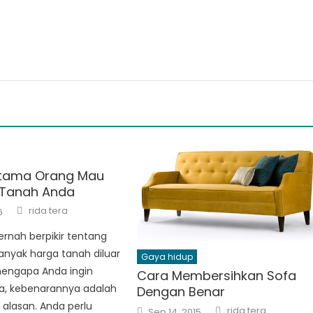
Utama Orang Mau
 Tanah Anda
Author
rida tera
6
ernah berpikir tentang
nyak harga tanah diluar
Gaya hidup
engapa Anda ingin
Cara Membersihkan Sofa
, kebenarannya adalah
Dengan Benar
alasan. Anda perlu
Author
Posted
rida tera
Sep 14, 2015