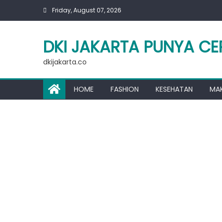
Skip
Friday, August 07, 2026
to
content
DKI JAKARTA PUNYA CE
dkijakarta.co
HOME
FASHION
KESEHATAN
MA