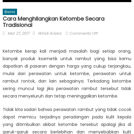
Bisnis
Cara Menghilangkan Ketombe Secara
Tradisional
Posted
Author
on
Mar 27, 2017
Windi Ariska
Comments Off
on
Cara
Menghilangkan
Ketombe kerap kali menjadi masalah bagi setiap orang,
Ketombe
banyak produk kosmetik untuk rambut yang bisa kamu
Secara
dapatkan di pasaran dengan harga yang cukup terjangkau,
Tradisional
mulai dari perawatan untuk ketombe, perawatan untuk
rambut rontok, dan lain sebagainya. Terkadang ketombe
sering muncul lagi jika perawatan rambut tersebut tidak
secara menyeluruh dan tetap meninggalkan ketombe.
Tidak kita sadari bahwa perawatan rambut yang tidak cocok
dapat memicu terjadinya peradangan pada kulit kepala
yang ditimbulkan akibat ketombe tersebut apalagi jika di
garuk-garuk secara berlebihan dan menyebabkan kulit