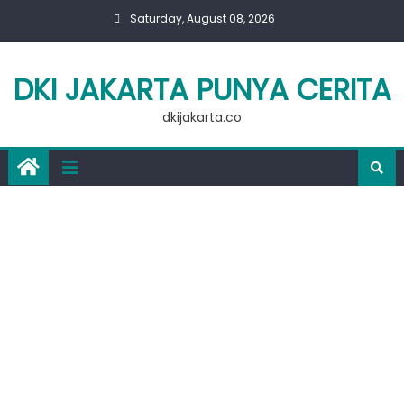
Skip
Saturday, August 08, 2026
to
content
DKI JAKARTA PUNYA CERITA
dkijakarta.co