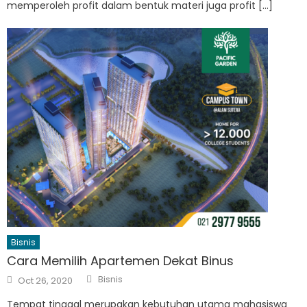
memperoleh profit dalam bentuk materi juga profit […]
Bisnis
Cara Memilih Apartemen Dekat Binus
Author
Posted
Bisnis
Oct 26, 2020
on
Tempat tinggal merupakan kebutuhan utama mahasiswa