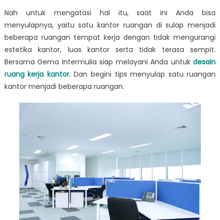
Nah untuk mengatasi hal itu, saat ini Anda bisa
menyulapnya, yaitu satu kantor ruangan di sulap menjadi
beberapa ruangan tempat kerja dengan tidak mengurangi
estetika kantor, luas kantor serta tidak terasa sempit.
Bersama Gema Intermulia siap melayani Anda untuk
desain
ruang kerja kantor
. Dan begini tips menyulap satu ruangan
kantor menjadi beberapa ruangan.