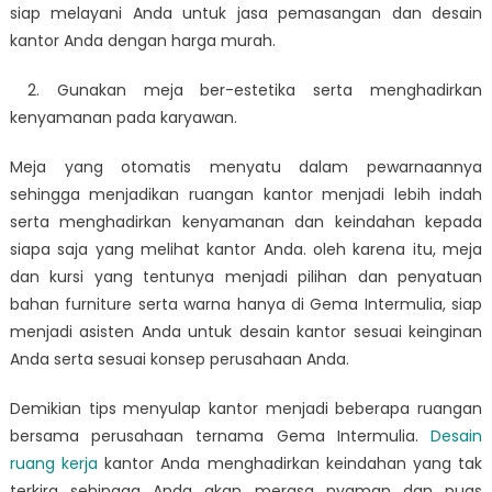
siap melayani Anda untuk jasa pemasangan dan desain
kantor Anda dengan harga murah.
2. Gunakan meja ber-estetika serta menghadirkan
kenyamanan pada karyawan.
Meja yang otomatis menyatu dalam pewarnaannya
sehingga menjadikan ruangan kantor menjadi lebih indah
serta menghadirkan kenyamanan dan keindahan kepada
siapa saja yang melihat kantor Anda. oleh karena itu, meja
dan kursi yang tentunya menjadi pilihan dan penyatuan
bahan furniture serta warna hanya di Gema Intermulia, siap
menjadi asisten Anda untuk desain kantor sesuai keinginan
Anda serta sesuai konsep perusahaan Anda.
Demikian tips menyulap kantor menjadi beberapa ruangan
bersama perusahaan ternama Gema Intermulia.
Desain
ruang kerja
kantor
Anda menghadirkan keindahan yang tak
terkira sehingga Anda akan merasa nyaman dan puas