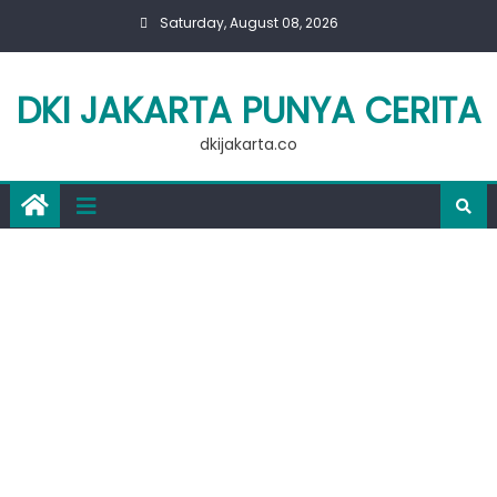
Skip
Saturday, August 08, 2026
to
content
DKI JAKARTA PUNYA CERITA
dkijakarta.co