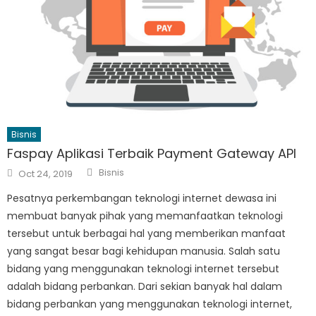
Bisnis
Faspay Aplikasi Terbaik Payment Gateway API
Author
Posted
Bisnis
Oct 24, 2019
on
Pesatnya perkembangan teknologi internet dewasa ini
membuat banyak pihak yang memanfaatkan teknologi
tersebut untuk berbagai hal yang memberikan manfaat
yang sangat besar bagi kehidupan manusia. Salah satu
bidang yang menggunakan teknologi internet tersebut
adalah bidang perbankan. Dari sekian banyak hal dalam
bidang perbankan yang menggunakan teknologi internet,