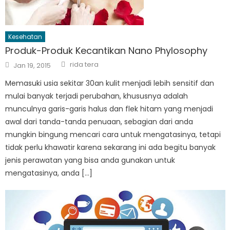
Kesehatan
Produk-Produk Kecantikan Nano Phylosophy
Author
Posted
rida tera
Jan 19, 2015
on
Memasuki usia sekitar 30an kulit menjadi lebih sensitif dan
mulai banyak terjadi perubahan, khususnya adalah
munculnya garis-garis halus dan flek hitam yang menjadi
awal dari tanda-tanda penuaan, sebagian dari anda
mungkin bingung mencari cara untuk mengatasinya, tetapi
tidak perlu khawatir karena sekarang ini ada begitu banyak
jenis perawatan yang bisa anda gunakan untuk
mengatasinya, anda […]