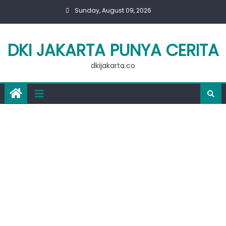
Skip
Sunday, August 09, 2026
to
content
DKI JAKARTA PUNYA CERITA
dkijakarta.co