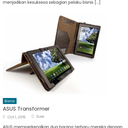
menjadikan kesuksesa sebagian pelaku bisnis […]
Bisnis
ASUS Transformer
Author
Posted
Sule
Oct 1, 2015
on
ASUS memperkenalkan dua barang terbaru mereka dengan