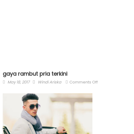
gaya rambut pria terkini
Posted
Author
on
May 18, 2017
Windi Ariska
Comments Off
on
gaya
rambut
pria
terkini