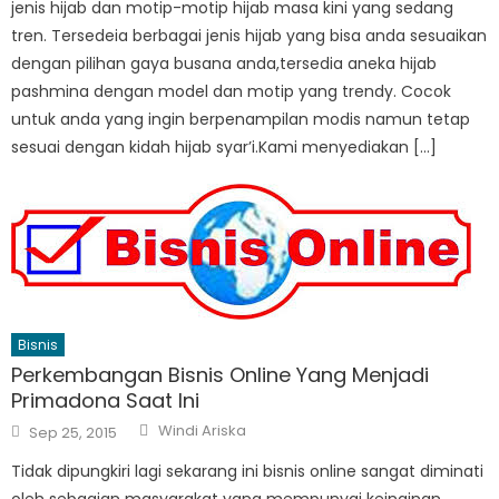
jenis hijab dan motip-motip hijab masa kini yang sedang
tren. Tersedeia berbagai jenis hijab yang bisa anda sesuaikan
dengan pilihan gaya busana anda,tersedia aneka hijab
pashmina dengan model dan motip yang trendy. Cocok
untuk anda yang ingin berpenampilan modis namun tetap
sesuai dengan kidah hijab syar’i.Kami menyediakan […]
Bisnis
Perkembangan Bisnis Online Yang Menjadi
Primadona Saat Ini
Author
Posted
Windi Ariska
Sep 25, 2015
on
Tidak dipungkiri lagi sekarang ini bisnis online sangat diminati
oleh sebagian masyarakat yang mempunyai keinginan