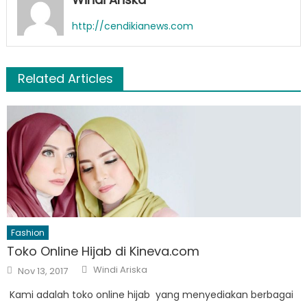
http://cendikianews.com
Related Articles
Fashion
Toko Online Hijab di Kineva.com
Author
Posted
Windi Ariska
Nov 13, 2017
on
Kami adalah toko online hijab yang menyediakan berbagai