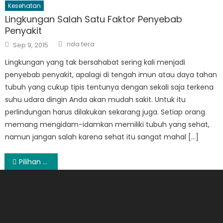
Kesehatan
Lingkungan Salah Satu Faktor Penyebab
Penyakit
Author
Posted
rida tera
Sep 9, 2015
on
Lingkungan yang tak bersahabat sering kali menjadi
penyebab penyakit, apalagi di tengah imun atau daya tahan
tubuh yang cukup tipis tentunya dengan sekali saja terkena
suhu udara dingin Anda akan mudah sakit. Untuk itu
perlindungan harus dilakukan sekarang juga. Setiap orang
memang mengidam-idamkan memiliki tubuh yang sehat,
namun jangan salah karena sehat itu sangat mahal […]
Post
Pilihan Gaya Rambut Pria Trendy di Tahun 2017
navigation