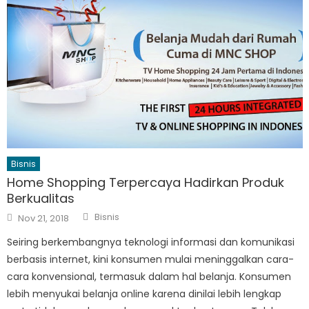
Bisnis
Home Shopping Terpercaya Hadirkan Produk
Berkualitas
Author
Posted
Bisnis
Nov 21, 2018
on
Seiring berkembangnya teknologi informasi dan komunikasi
berbasis internet, kini konsumen mulai meninggalkan cara-
cara konvensional, termasuk dalam hal belanja. Konsumen
lebih menyukai belanja online karena dinilai lebih lengkap