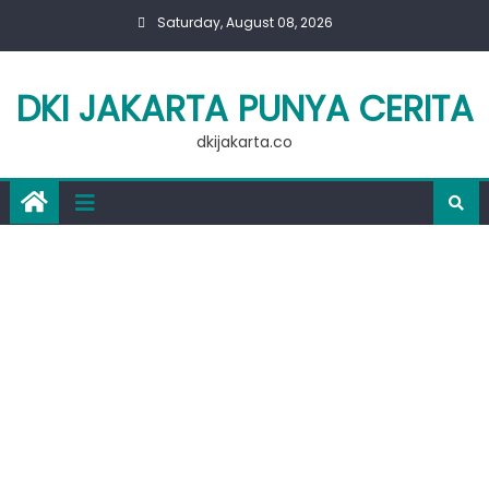
Skip
Saturday, August 08, 2026
to
content
DKI JAKARTA PUNYA CERITA
dkijakarta.co