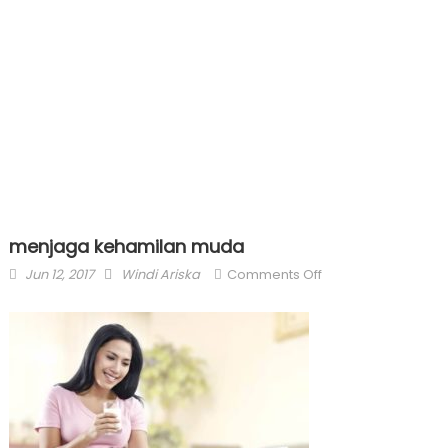
menjaga kehamilan muda
Posted
Author
on
Jun 12, 2017
Windi Ariska
Comments Off
on
menjaga
kehamilan
muda