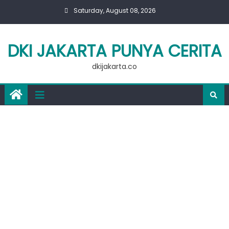
Skip
Saturday, August 08, 2026
to
content
DKI JAKARTA PUNYA CERITA
dkijakarta.co