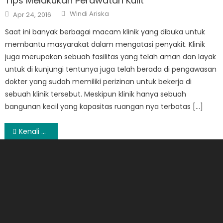
Tips Melakukan Perawatan Kulit
Author
Posted
Windi Ariska
Apr 24, 2016
on
Saat ini banyak berbagai macam klinik yang dibuka untuk
membantu masyarakat dalam mengatasi penyakit. Klinik
juga merupakan sebuah fasilitas yang telah aman dan layak
untuk di kunjungi tentunya juga telah berada di pengawasan
dokter yang sudah memiliki perizinan untuk bekerja di
sebuah klinik tersebut. Meskipun klinik hanya sebuah
bangunan kecil yang kapasitas ruangan nya terbatas […]
Post
Kenali Mitos Jangan Sampai Merugikan
navigation