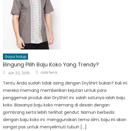
Gaya hidup
Bingung Pilih Baju Koko Yang Trendy?
Author
Posted
rida tera
Jun 22, 2015
on
Tentu Anda sudah tidak asing dengan DryShirt bukan? Kali ini
mereka memang memberikan kejutan untuk para
penggemar produk dari DryShirt ini. salah satunya ialah baju
koko. Biasanya baju koko memang di desain dengan
gombrang serta lebih terlihat gendut. Namun berbeda
dengan baju koko ini. menggunakan tema slim, baju ini akan
sangat pas untuk menyelimuti tubuh […]