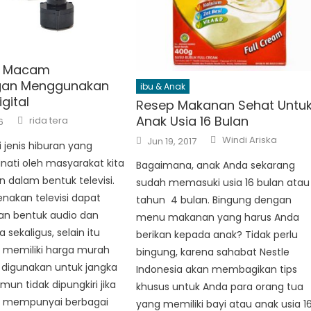
i Macam
gan Menggunakan
ibu & Anak
gital
Resep Makanan Sehat Untu
Author
Anak Usia 16 Bulan
rida tera
6
Author
Posted
Windi Ariska
Jun 19, 2017
i jenis hiburan yang
on
nati oleh masyarakat kita
Bagaimana, anak Anda sekarang
an dalam bentuk televisi.
sudah memasuki usia 16 bulan atau 
renakan televisi dapat
tahun 4 bulan. Bingung dengan
n bentuk audio dan
menu makanan yang harus Anda
 sekaligus, selain itu
berikan kepada anak? Tidak perlu
ga memiliki harga murah
bingung, karena sahabat Nestle
 digunakan untuk jangka
Indonesia akan membagikan tips
mun tidak dipungkiri jika
khusus untuk Anda para orang tua
ga mempunyai berbagai
yang memiliki bayi atau anak usia 1