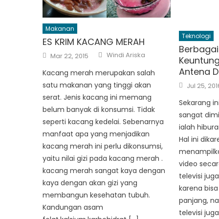
Makanan
Teknologi
ES KRIM KACANG MERAH
Berbaga
Author
Posted
Windi Ariska
Mar 22, 2015
Keuntun
on
Antena Di
Kacang merah merupakan salah
Posted
satu makanan yang tinggi akan
Jul 25, 201
on
serat. Jenis kacang ini memang
Sekarang in
belum banyak di konsumsi. Tidak
sangat dimi
seperti kacang kedelai. Sebenarnya
ialah hibur
manfaat apa yang menjadikan
Hal ini dika
kacang merah ini perlu dikonsumsi,
menampilka
yaitu nilai gizi pada kacang merah .
video secara
kacang merah sangat kaya dengan
televisi ju
kaya dengan akan gizi yang
karena bisa
membangun kesehatan tubuh.
panjang, na
Kandungan asam
televisi ju