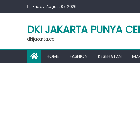
Skip
Friday, August 07, 2026
to
content
DKI JAKARTA PUNYA CE
dkijakarta.co
HOME
FASHION
KESEHATAN
MA