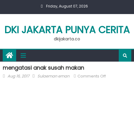
Skip
Friday, August 07, 2026
to
content
DKI JAKARTA PUNYA CERITA
dkijakarta.co
mengatasi anak susah makan
Posted
Author
on
Aug 16, 2017
Sulaeman eman
Comments Off
on
mengatasi
anak
susah
makan