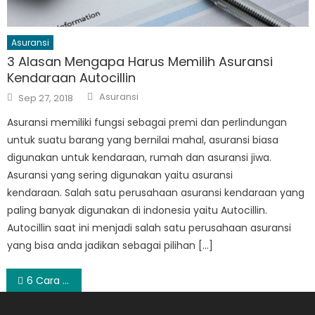
Asuransi
3 Alasan Mengapa Harus Memilih Asuransi
Kendaraan Autocillin
Author
Posted
Asuransi
Sep 27, 2018
on
Asuransi memiliki fungsi sebagai premi dan perlindungan
untuk suatu barang yang bernilai mahal, asuransi biasa
digunakan untuk kendaraan, rumah dan asuransi jiwa.
Asuransi yang sering digunakan yaitu asuransi
kendaraan. Salah satu perusahaan asuransi kendaraan yang
paling banyak digunakan di indonesia yaitu Autocillin.
Autocillin saat ini menjadi salah satu perusahaan asuransi
yang bisa anda jadikan sebagai pilihan […]
Post
6 Cara Jitu Mengatasi Buah Hati Yang Susah Makan
navigation