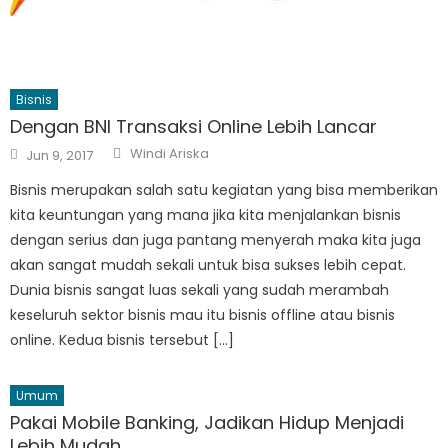
Bisnis
Dengan BNI Transaksi Online Lebih Lancar
Author
Posted
Windi Ariska
Jun 9, 2017
on
Bisnis merupakan salah satu kegiatan yang bisa memberikan
kita keuntungan yang mana jika kita menjalankan bisnis
dengan serius dan juga pantang menyerah maka kita juga
akan sangat mudah sekali untuk bisa sukses lebih cepat.
Dunia bisnis sangat luas sekali yang sudah merambah
keseluruh sektor bisnis mau itu bisnis offline atau bisnis
online. Kedua bisnis tersebut […]
Umum
Pakai Mobile Banking, Jadikan Hidup Menjadi
Lebih Mudah