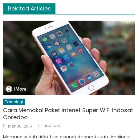
Related Articles
Teknologi
Cara Memakai Paket Intenet Super WiFi Indosat
Ooredoo
Author
Posted
rida tera
Mar 30, 2016
on
Memang sudah tidak bisa dipungkiri seperti suatu imajinasi,