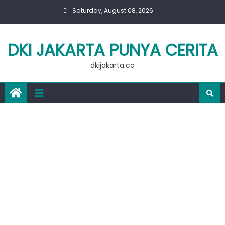
Skip
Saturday, August 08, 2026
to
content
DKI JAKARTA PUNYA CERITA
dkijakarta.co