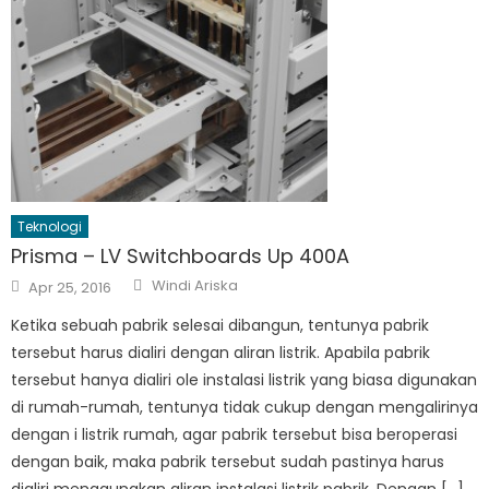
Teknologi
Prisma – LV Switchboards Up 400A
Author
Posted
Windi Ariska
Apr 25, 2016
on
Ketika sebuah pabrik selesai dibangun, tentunya pabrik
tersebut harus dialiri dengan aliran listrik. Apabila pabrik
tersebut hanya dialiri ole instalasi listrik yang biasa digunakan
di rumah-rumah, tentunya tidak cukup dengan mengalirinya
dengan i listrik rumah, agar pabrik tersebut bisa beroperasi
dengan baik, maka pabrik tersebut sudah pastinya harus
dialiri menggunakan aliran instalasi listrik pabrik. Dengan […]