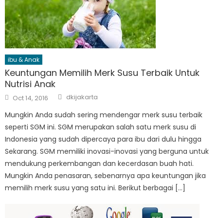
ibu & Anak
Keuntungan Memilih Merk Susu Terbaik Untuk
Nutrisi Anak
Author
Posted
dkijakarta
Oct 14, 2016
on
Mungkin Anda sudah sering mendengar merk susu terbaik
seperti SGM ini. SGM merupakan salah satu merk susu di
Indonesia yang sudah dipercaya para ibu dari dulu hingga
Sekarang. SGM memiliki inovasi-inovasi yang berguna untuk
mendukung perkembangan dan kecerdasan buah hati.
Mungkin Anda penasaran, sebenarnya apa keuntungan jika
memilih merk susu yang satu ini. Berikut berbagai […]