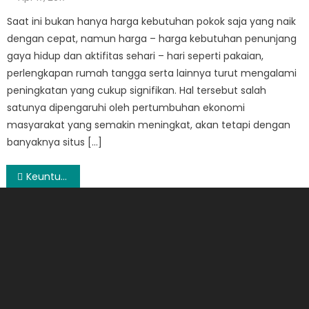
on
Saat ini bukan hanya harga kebutuhan pokok saja yang naik
dengan cepat, namun harga – harga kebutuhan penunjang
gaya hidup dan aktifitas sehari – hari seperti pakaian,
perlengkapan rumah tangga serta lainnya turut mengalami
peningkatan yang cukup signifikan. Hal tersebut salah
satunya dipengaruhi oleh pertumbuhan ekonomi
masyarakat yang semakin meningkat, akan tetapi dengan
banyaknya situs […]
Post
Keuntungan Menggunakan Jasa desain Interior
navigation