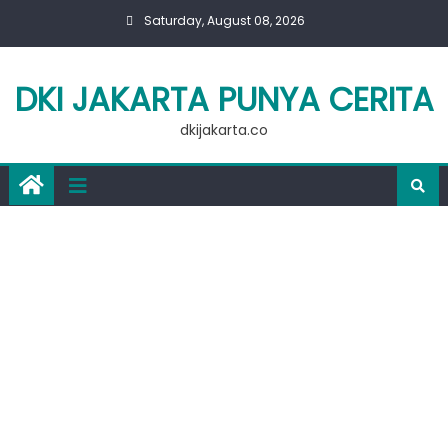
Skip
Saturday, August 08, 2026
to
content
DKI JAKARTA PUNYA CERITA
dkijakarta.co