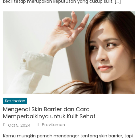
kecil tetap merupakan keputusan yang cukup sulit. […]
Kesehatan
Mengenal Skin Barrier dan Cara
Memperbaikinya untuk Kulit Sehat
Author
Posted
Provitamon
Oct 5, 2024
on
Kamu mungkin pernah mendengar tentang skin barrier, tapi