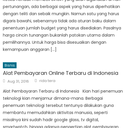
pertunangan, ada berbagai aspek yang harus diperhatikan
dengan teliti dan sebaik mungkin. Namun satu yang harus
digaris bawahi, sebenarnya tidak ada aturan baku dalam
penentuan jumlah budget yang harus disediakan. Pasalnya
harga cincin tunangan bukanlah patokan utama dalam
pemilihannya. Untuk harga bisa disesuaikan dengan
kemampuan anggaran […]
Bisnis
Alat Pembayaran Online Terbaru di Indonesia
Author
Posted
rida tera
Aug 31, 2016
on
Alat Pembayaran Terbaru di Indonesia Kian hari penemuan
teknologi kian menjamur dimana-mana. Berbagai
penemuan teknologi tersebut tentunya dilakukan guna
membantu memudahkan aktivitas manusia, seperti
misalnya kini sudah hadir google glass, tv digital,
smartwatch, hingga adanya pengertian alat pembayaran