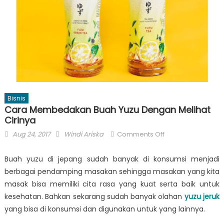
Bisnis
Cara Membedakan Buah Yuzu Dengan Melihat
Cirinya
Posted
Author
on
Aug 24, 2017
Windi Ariska
Comments Off
on
Cara
Membedakan
Buah yuzu di jepang sudah banyak di konsumsi menjadi
Buah
berbagai pendamping masakan sehingga masakan yang kita
Yuzu
masak bisa memiliki cita rasa yang kuat serta baik untuk
Dengan
kesehatan. Bahkan sekarang sudah banyak olahan
yuzu jeruk
Melihat
yang bisa di konsumsi dan digunakan untuk yang lainnya.
Cirinya