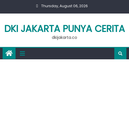
Skip
Thursday, August 06, 2026
to
content
DKI JAKARTA PUNYA CERITA
dkijakarta.co