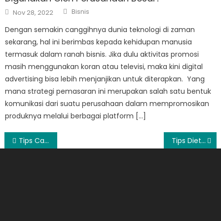
Author
Posted
Bisnis
Nov 28, 2022
on
Dengan semakin canggihnya dunia teknologi di zaman
sekarang, hal ini berimbas kepada kehidupan manusia
termasuk dalam ranah bisnis. Jika dulu aktivitas promosi
masih menggunakan koran atau televisi, maka kini digital
advertising bisa lebih menjanjikan untuk diterapkan. Yang
mana strategi pemasaran ini merupakan salah satu bentuk
komunikasi dari suatu perusahaan dalam mempromosikan
produknya melalui berbagai platform […]
Post
Tips Cantik dan Menawan Dengan Jilbab Printing
Tips Diet 1 Minggu Untuk Mengecilkan Perut Secara Alami
navigation