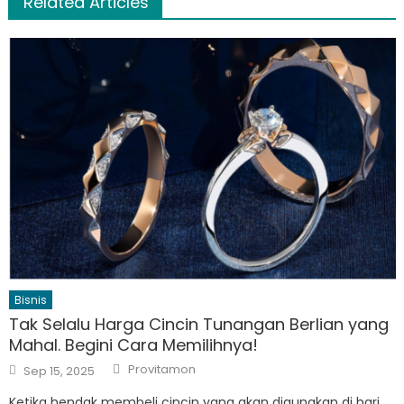
Related Articles
Bisnis
Tak Selalu Harga Cincin Tunangan Berlian yang
Mahal. Begini Cara Memilihnya!
Author
Posted
Provitamon
Sep 15, 2025
on
Ketika hendak membeli cincin yang akan digunakan di hari