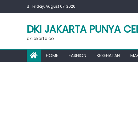
Skip
Friday, August 07, 2026
to
content
DKI JAKARTA PUNYA CE
dkijakarta.co
HOME
FASHION
KESEHATAN
MA