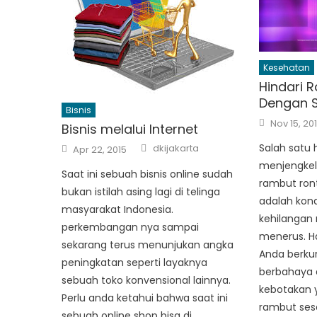
Kesehatan
Hindari 
Dengan 
Bisnis
Posted
Nov 15, 20
Bisnis melalui Internet
on
Author
Posted
Salah satu 
dkijakarta
Apr 22, 2015
on
menjengkel
Saat ini sebuah bisnis online sudah
rambut ront
bukan istilah asing lagi di telinga
adalah kond
masyarakat Indonesia.
kehilangan
perkembangan nya sampai
menerus. Ha
sekarang terus menunjukan angka
Anda berkur
peningkatan seperti layaknya
berbahaya 
sebuah toko konvensional lainnya.
kebotakan 
Perlu anda ketahui bahwa saat ini
rambut ses
sebuah online shop bisa di