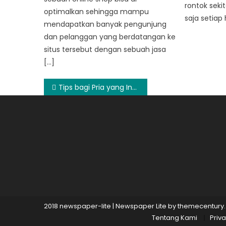
rontok sekit
optimalkan sehingga mampu
saja setiap 
mendapatkan banyak pengunjung
dan pelanggan yang berdatangan ke
situs tersebut dengan sebuah jasa
[…]
Post
Tips bagi Pria yang Ingin Memiliki Rambut Sehat dan Kuat
navigation
2018 newspaper-lite
|
Newspaper Lite by
themecentury
.
Tentang Kami
Priva