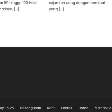
ar 50 hingga 100 helai
sejumlah uang dengan nominal
harinya. […]
yang […]
cy Policy
Pasang iklan
Karir
Kontak
Home
Mainan Edu