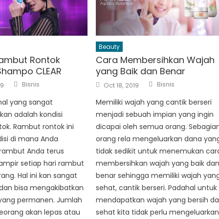
Beauty
Rambut Rontok
Cara Membersihkan Wajah
Shampo CLEAR
yang Baik dan Benar
Author
Author
Posted
Bisnis
Bisnis
19
Oct 18, 2019
on
hal yang sangat
Memiliki wajah yang cantik berseri
kan adalah kondisi
menjadi sebuah impian yang ingin
ok. Rambut rontok ini
dicapai oleh semua orang. Sebagia
isi di mana Anda
orang rela mengeluarkan dana yan
 rambut Anda terus
tidak sedikit untuk menemukan car
mpir setiap hari rambut
membersihkan wajah yang baik da
ang. Hal ini kan sangat
benar sehingga memiliki wajah yan
dan bisa mengakibatkan
sehat, cantik berseri. Padahal untuk
yang permanen. Jumlah
mendapatkan wajah yang bersih d
eorang akan lepas atau
sehat kita tidak perlu mengeluarka