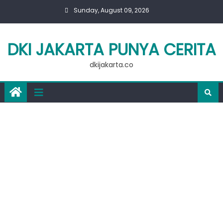
Skip
Sunday, August 09, 2026
to
content
DKI JAKARTA PUNYA CERITA
dkijakarta.co