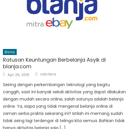
Bisnis
Ratusan Keuntungan Berbelanja Asyik di
blanja.com
Author
Posted
rida tera
Apr 26, 2015
on
Seiring dengan perkembangan teknologi yang begitu
canggih, saat ini banyak sekali aktivitas yang dapat dilakukan
dengan mudah secara online, salah satunya adalah belanja
online. Ya, siapa yang tidak mengenal belanja online di
zaman serba praktis sekarang ini? Istilah ini memang sudah
tidak asing lagi terdengar di telinga kita semua. Bahkan tidak
hanya aktivitas belanja saja […]