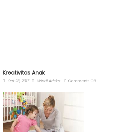
Kreativitas Anak
Posted
Author
on
Oct 23, 2017
Windi Ariska
Comments Off
on
Kreativitas
Anak