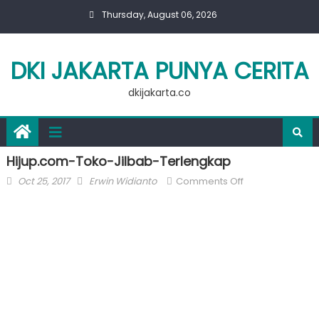
Skip
Thursday, August 06, 2026
to
content
DKI JAKARTA PUNYA CERITA
dkijakarta.co
Hijup.com-Toko-Jilbab-Terlengkap
Posted
Author
on
Oct 25, 2017
Erwin Widianto
Comments Off
on
Hijup.com-
Toko-
Jilbab-
Terlengkap