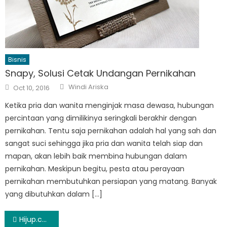
Bisnis
Snapy, Solusi Cetak Undangan Pernikahan
Author
Posted
Windi Ariska
Oct 10, 2016
on
Ketika pria dan wanita menginjak masa dewasa, hubungan
percintaan yang dimilikinya seringkali berakhir dengan
pernikahan. Tentu saja pernikahan adalah hal yang sah dan
sangat suci sehingga jika pria dan wanita telah siap dan
mapan, akan lebih baik membina hubungan dalam
pernikahan. Meskipun begitu, pesta atau perayaan
pernikahan membutuhkan persiapan yang matang. Banyak
yang dibutuhkan dalam […]
Post
Hijup.com Surganya Para Hijabers